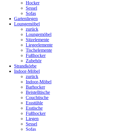
Hocker
Sessel
Sofas
Gartenliegen
Loungemöbel
zurück
Loungemöbel
Sitzelemente
Liegeelemente
Tischelemente
Fußhocker
Zubehör
Strandkörbe
Indoor-Möbel
zurück
Indoor-Möbel
Barhocker
Beistelltische
Couchtische
Essstühle
Esstische
Fußhocker
Liegen
Sessel
Sofas