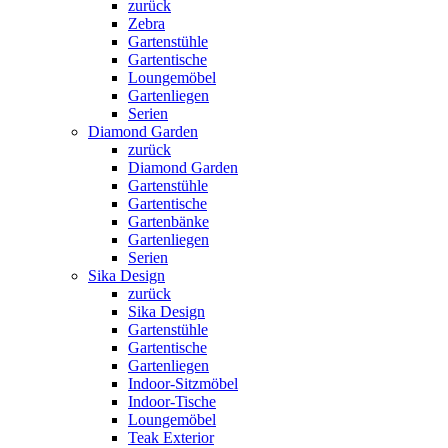
zurück
Zebra
Gartenstühle
Gartentische
Loungemöbel
Gartenliegen
Serien
Diamond Garden
zurück
Diamond Garden
Gartenstühle
Gartentische
Gartenbänke
Gartenliegen
Serien
Sika Design
zurück
Sika Design
Gartenstühle
Gartentische
Gartenliegen
Indoor-Sitzmöbel
Indoor-Tische
Loungemöbel
Teak Exterior