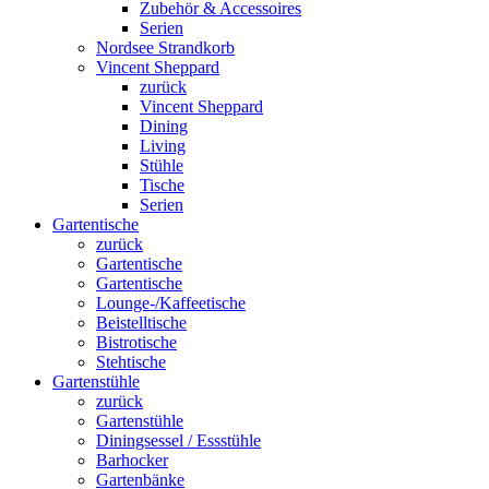
Zubehör & Accessoires
Serien
Nordsee Strandkorb
Vincent Sheppard
zurück
Vincent Sheppard
Dining
Living
Stühle
Tische
Serien
Gartentische
zurück
Gartentische
Gartentische
Lounge-/Kaffeetische
Beistelltische
Bistrotische
Stehtische
Gartenstühle
zurück
Gartenstühle
Diningsessel / Essstühle
Barhocker
Gartenbänke