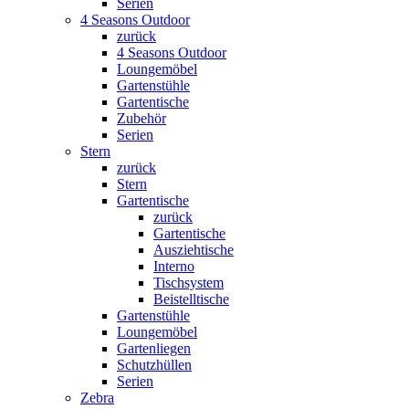
Serien
4 Seasons Outdoor
zurück
4 Seasons Outdoor
Loungemöbel
Gartenstühle
Gartentische
Zubehör
Serien
Stern
zurück
Stern
Gartentische
zurück
Gartentische
Ausziehtische
Interno
Tischsystem
Beistelltische
Gartenstühle
Loungemöbel
Gartenliegen
Schutzhüllen
Serien
Zebra