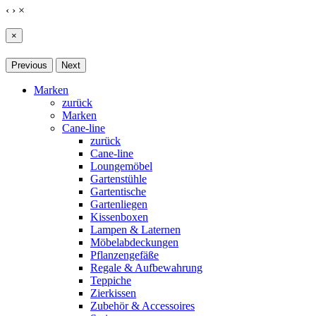
‹
›
×
×
Previous
Next
Marken
zurück
Marken
Cane-line
zurück
Cane-line
Loungemöbel
Gartenstühle
Gartentische
Gartenliegen
Kissenboxen
Lampen & Laternen
Möbelabdeckungen
Pflanzengefäße
Regale & Aufbewahrung
Teppiche
Zierkissen
Zubehör & Accessoires