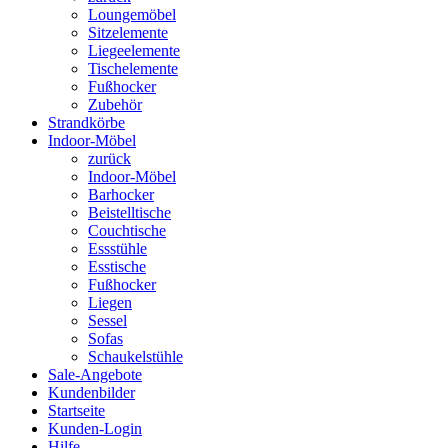
Loungemöbel
Sitzelemente
Liegeelemente
Tischelemente
Fußhocker
Zubehör
Strandkörbe
Indoor-Möbel
zurück
Indoor-Möbel
Barhocker
Beistelltische
Couchtische
Essstühle
Esstische
Fußhocker
Liegen
Sessel
Sofas
Schaukelstühle
Sale-Angebote
Kundenbilder
Startseite
Kunden-Login
Hilfe