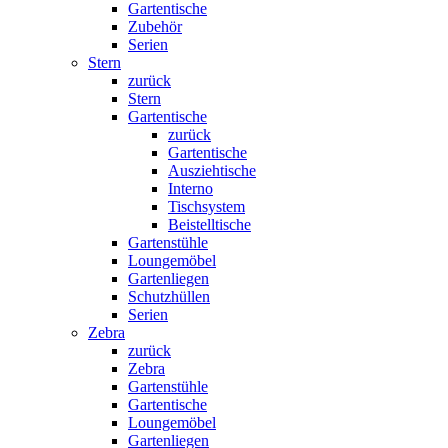
Gartentische
Zubehör
Serien
Stern
zurück
Stern
Gartentische
zurück
Gartentische
Ausziehtische
Interno
Tischsystem
Beistelltische
Gartenstühle
Loungemöbel
Gartenliegen
Schutzhüllen
Serien
Zebra
zurück
Zebra
Gartenstühle
Gartentische
Loungemöbel
Gartenliegen