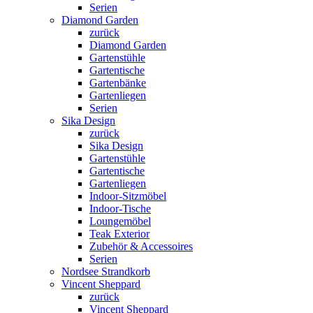
Serien
Diamond Garden
zurück
Diamond Garden
Gartenstühle
Gartentische
Gartenbänke
Gartenliegen
Serien
Sika Design
zurück
Sika Design
Gartenstühle
Gartentische
Gartenliegen
Indoor-Sitzmöbel
Indoor-Tische
Loungemöbel
Teak Exterior
Zubehör & Accessoires
Serien
Nordsee Strandkorb
Vincent Sheppard
zurück
Vincent Sheppard