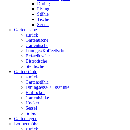
Dining
Living
Stühle
Tische
Serien
Gartentische
zurück
Gartentische
Gartentische
Lounge-/Kaffeetische
Beistelltische
Bistrotische
Stehtische
Gartenstühle
zurück
Gartenstühle
Diningsessel / Essstühle
Barhocker
Gartenbänke
Hocker
Sessel
Sofas
Gartenliegen
Loungemöbel
zurück