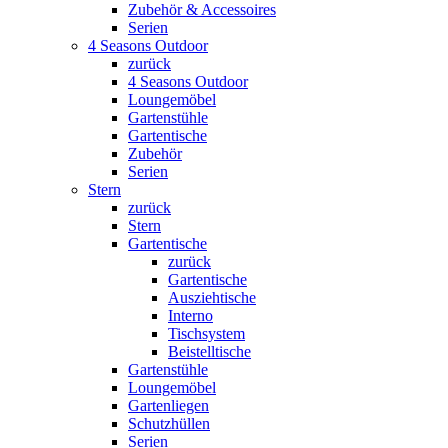
Zubehör & Accessoires
Serien
4 Seasons Outdoor
zurück
4 Seasons Outdoor
Loungemöbel
Gartenstühle
Gartentische
Zubehör
Serien
Stern
zurück
Stern
Gartentische
zurück
Gartentische
Ausziehtische
Interno
Tischsystem
Beistelltische
Gartenstühle
Loungemöbel
Gartenliegen
Schutzhüllen
Serien