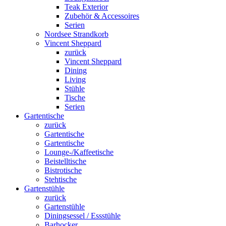
Teak Exterior
Zubehör & Accessoires
Serien
Nordsee Strandkorb
Vincent Sheppard
zurück
Vincent Sheppard
Dining
Living
Stühle
Tische
Serien
Gartentische
zurück
Gartentische
Gartentische
Lounge-/Kaffeetische
Beistelltische
Bistrotische
Stehtische
Gartenstühle
zurück
Gartenstühle
Diningsessel / Essstühle
Barhocker