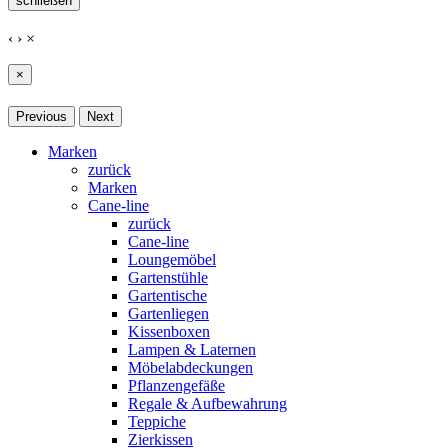
schließen
‹
›
×
×
Previous
Next
Marken
zurück
Marken
Cane-line
zurück
Cane-line
Loungemöbel
Gartenstühle
Gartentische
Gartenliegen
Kissenboxen
Lampen & Laternen
Möbelabdeckungen
Pflanzengefäße
Regale & Aufbewahrung
Teppiche
Zierkissen