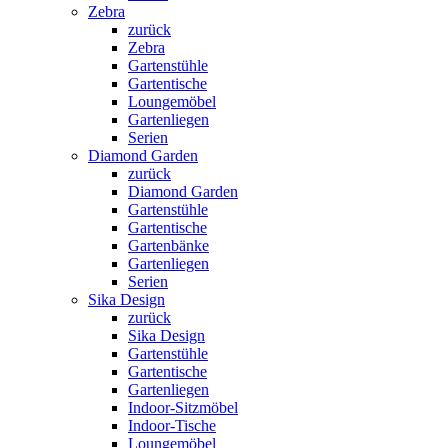
Zebra
zurück
Zebra
Gartenstühle
Gartentische
Loungemöbel
Gartenliegen
Serien
Diamond Garden
zurück
Diamond Garden
Gartenstühle
Gartentische
Gartenbänke
Gartenliegen
Serien
Sika Design
zurück
Sika Design
Gartenstühle
Gartentische
Gartenliegen
Indoor-Sitzmöbel
Indoor-Tische
Loungemöbel