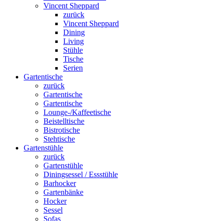
Vincent Sheppard
zurück
Vincent Sheppard
Dining
Living
Stühle
Tische
Serien
Gartentische
zurück
Gartentische
Gartentische
Lounge-/Kaffeetische
Beistelltische
Bistrotische
Stehtische
Gartenstühle
zurück
Gartenstühle
Diningsessel / Essstühle
Barhocker
Gartenbänke
Hocker
Sessel
Sofas