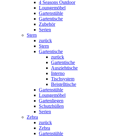
4 Seasons Outdoor
Loungemöbel
Gartenstühle
Gartentische
Zubehör
Serien
Stern
zurück
Stern
Gartentische
zurück
Gartentische
Ausziehtische
Interno
Tischsystem
Beistelltische
Gartenstühle
Loungemöbel
Gartenliegen
Schutzhüllen
Serien
Zebra
zurück
Zebra
Gartenstühle