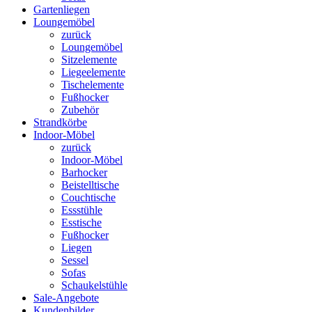
Gartenliegen
Loungemöbel
zurück
Loungemöbel
Sitzelemente
Liegeelemente
Tischelemente
Fußhocker
Zubehör
Strandkörbe
Indoor-Möbel
zurück
Indoor-Möbel
Barhocker
Beistelltische
Couchtische
Essstühle
Esstische
Fußhocker
Liegen
Sessel
Sofas
Schaukelstühle
Sale-Angebote
Kundenbilder