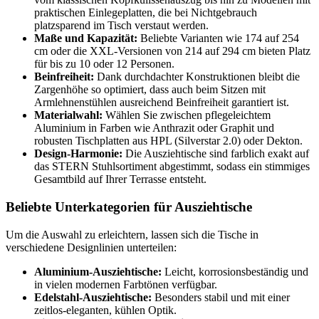
praktischen Einlegeplatten, die bei Nichtgebrauch
platzsparend im Tisch verstaut werden.
Maße und Kapazität:
Beliebte Varianten wie 174 auf 254
cm oder die XXL-Versionen von 214 auf 294 cm bieten Platz
für bis zu 10 oder 12 Personen.
Beinfreiheit:
Dank durchdachter Konstruktionen bleibt die
Zargenhöhe so optimiert, dass auch beim Sitzen mit
Armlehnenstühlen ausreichend Beinfreiheit garantiert ist.
Materialwahl:
Wählen Sie zwischen pflegeleichtem
Aluminium in Farben wie Anthrazit oder Graphit und
robusten Tischplatten aus HPL (Silverstar 2.0) oder Dekton.
Design-Harmonie:
Die Ausziehtische sind farblich exakt auf
das STERN Stuhlsortiment abgestimmt, sodass ein stimmiges
Gesamtbild auf Ihrer Terrasse entsteht.
Beliebte Unterkategorien für Ausziehtische
Um die Auswahl zu erleichtern, lassen sich die Tische in
verschiedene Designlinien unterteilen:
Aluminium-Ausziehtische:
Leicht, korrosionsbeständig und
in vielen modernen Farbtönen verfügbar.
Edelstahl-Ausziehtische:
Besonders stabil und mit einer
zeitlos-eleganten, kühlen Optik.