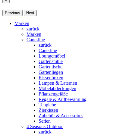
×
Previous
Next
Marken
zurück
Marken
Cane-line
zurück
Cane-line
Loungemöbel
Gartenstühle
Gartentische
Gartenliegen
Kissenboxen
Lampen & Laternen
Möbelabdeckungen
Pflanzengefäße
Regale & Aufbewahrung
Teppiche
Zierkissen
Zubehör & Accessoires
Serien
4 Seasons Outdoor
zurück