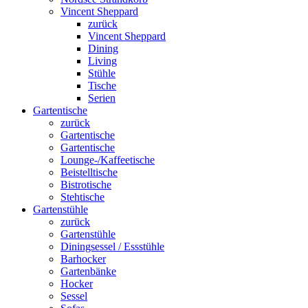
Vincent Sheppard
zurück
Vincent Sheppard
Dining
Living
Stühle
Tische
Serien
Gartentische
zurück
Gartentische
Gartentische
Lounge-/Kaffeetische
Beistelltische
Bistrotische
Stehtische
Gartenstühle
zurück
Gartenstühle
Diningsessel / Essstühle
Barhocker
Gartenbänke
Hocker
Sessel