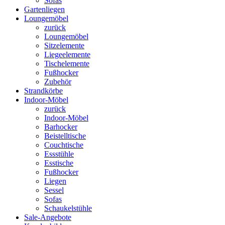
Sofas
Gartenliegen
Loungemöbel
zurück
Loungemöbel
Sitzelemente
Liegeelemente
Tischelemente
Fußhocker
Zubehör
Strandkörbe
Indoor-Möbel
zurück
Indoor-Möbel
Barhocker
Beistelltische
Couchtische
Essstühle
Esstische
Fußhocker
Liegen
Sessel
Sofas
Schaukelstühle
Sale-Angebote