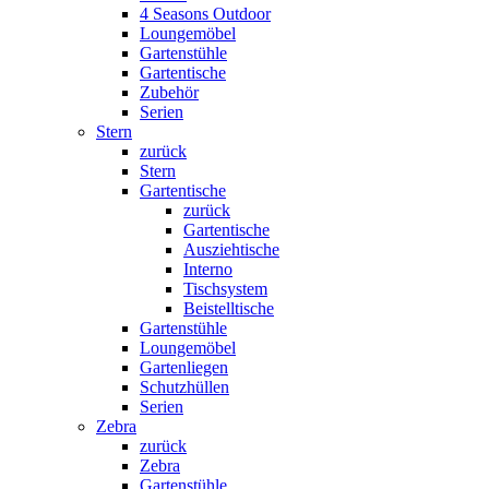
4 Seasons Outdoor
Loungemöbel
Gartenstühle
Gartentische
Zubehör
Serien
Stern
zurück
Stern
Gartentische
zurück
Gartentische
Ausziehtische
Interno
Tischsystem
Beistelltische
Gartenstühle
Loungemöbel
Gartenliegen
Schutzhüllen
Serien
Zebra
zurück
Zebra
Gartenstühle