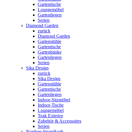
Gartentische
Loungemöbel
Gartenliegen
Serien
Diamond Garden
zurück
Diamond Garden
Gartenstühle
Gartentische
Gartenbänke
Gartenliegen
Serien
Sika Design
zurück
Sika Design
Gartenstühle
Gartentische
Gartenliegen
Indoor-Sitzmöbel
Indoor-Tische
Loungemöbel
Teak Exterior
Zubehör & Accessoires
Serien
Nordsee Strandkorb