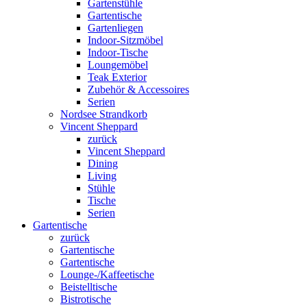
Gartenstühle
Gartentische
Gartenliegen
Indoor-Sitzmöbel
Indoor-Tische
Loungemöbel
Teak Exterior
Zubehör & Accessoires
Serien
Nordsee Strandkorb
Vincent Sheppard
zurück
Vincent Sheppard
Dining
Living
Stühle
Tische
Serien
Gartentische
zurück
Gartentische
Gartentische
Lounge-/Kaffeetische
Beistelltische
Bistrotische