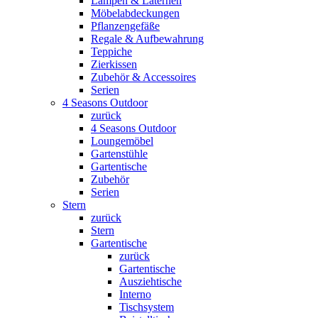
Lampen & Laternen
Möbelabdeckungen
Pflanzengefäße
Regale & Aufbewahrung
Teppiche
Zierkissen
Zubehör & Accessoires
Serien
4 Seasons Outdoor
zurück
4 Seasons Outdoor
Loungemöbel
Gartenstühle
Gartentische
Zubehör
Serien
Stern
zurück
Stern
Gartentische
zurück
Gartentische
Ausziehtische
Interno
Tischsystem