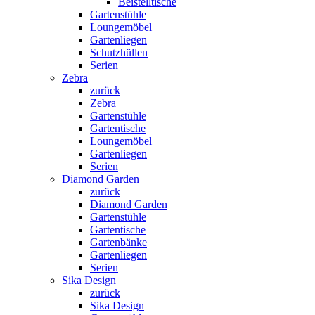
Beistelltische
Gartenstühle
Loungemöbel
Gartenliegen
Schutzhüllen
Serien
Zebra
zurück
Zebra
Gartenstühle
Gartentische
Loungemöbel
Gartenliegen
Serien
Diamond Garden
zurück
Diamond Garden
Gartenstühle
Gartentische
Gartenbänke
Gartenliegen
Serien
Sika Design
zurück
Sika Design