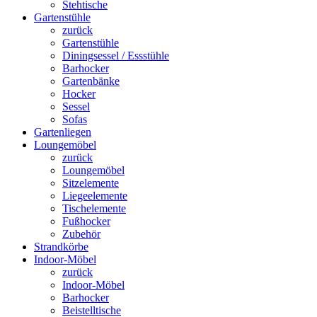
Stehtische
Gartenstühle
zurück
Gartenstühle
Diningsessel / Essstühle
Barhocker
Gartenbänke
Hocker
Sessel
Sofas
Gartenliegen
Loungemöbel
zurück
Loungemöbel
Sitzelemente
Liegeelemente
Tischelemente
Fußhocker
Zubehör
Strandkörbe
Indoor-Möbel
zurück
Indoor-Möbel
Barhocker
Beistelltische