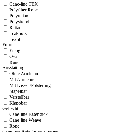
Cane-line TEX
Polyfiber Rope
Polyrattan
Polystrand
Rattan
Teakholz
Textil
Form
Eckig
Oval
Rund
Ausstattung
Ohne Armlehne
Mit Armlehne
Mit Kissen/Polsterung
Stapelbar
Verstellbar
Klappbar
Geflecht
Cane-line Faser dick
Cane-line Weave
Rope
Cane-line Kategorien ansehen