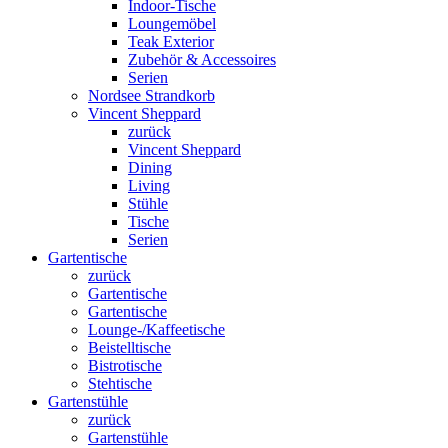
Indoor-Tische
Loungemöbel
Teak Exterior
Zubehör & Accessoires
Serien
Nordsee Strandkorb
Vincent Sheppard
zurück
Vincent Sheppard
Dining
Living
Stühle
Tische
Serien
Gartentische
zurück
Gartentische
Gartentische
Lounge-/Kaffeetische
Beistelltische
Bistrotische
Stehtische
Gartenstühle
zurück
Gartenstühle