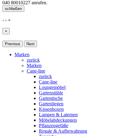
040 80010227
anrufen.
schließen
‹
›
×
×
Previous
Next
Marken
zurück
Marken
Cane-line
zurück
Cane-line
Loungemöbel
Gartenstühle
Gartentische
Gartenliegen
Kissenboxen
Lampen & Laternen
Möbelabdeckungen
Pflanzengefäße
Regale & Aufbewahrung