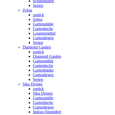
Schutzhüllen
Serien
Zebra
zurück
Zebra
Gartenstühle
Gartentische
Loungemöbel
Gartenliegen
Serien
Diamond Garden
zurück
Diamond Garden
Gartenstühle
Gartentische
Gartenbänke
Gartenliegen
Serien
Sika Design
zurück
Sika Design
Gartenstühle
Gartentische
Gartenliegen
Indoor-Sitzmöbel