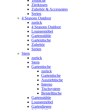
Teppiche
Zierkissen
Zubehör & Accessoires
Serien
4 Seasons Outdoor
zurück
4 Seasons Outdoor
Loungemöbel
Gartenstühle
Gartentische
Zubehör
Serien
Stern
zurück
Stern
Gartentische
zurück
Gartentische
Ausziehtische
Interno
Tischsystem
Beistelltische
Gartenstühle
Loungemöbel
Gartenliegen