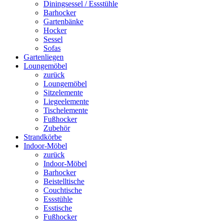
Diningsessel / Essstühle
Barhocker
Gartenbänke
Hocker
Sessel
Sofas
Gartenliegen
Loungemöbel
zurück
Loungemöbel
Sitzelemente
Liegeelemente
Tischelemente
Fußhocker
Zubehör
Strandkörbe
Indoor-Möbel
zurück
Indoor-Möbel
Barhocker
Beistelltische
Couchtische
Essstühle
Esstische
Fußhocker