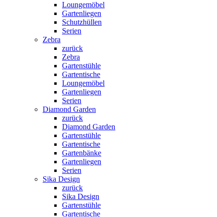
Loungemöbel
Gartenliegen
Schutzhüllen
Serien
Zebra
zurück
Zebra
Gartenstühle
Gartentische
Loungemöbel
Gartenliegen
Serien
Diamond Garden
zurück
Diamond Garden
Gartenstühle
Gartentische
Gartenbänke
Gartenliegen
Serien
Sika Design
zurück
Sika Design
Gartenstühle
Gartentische