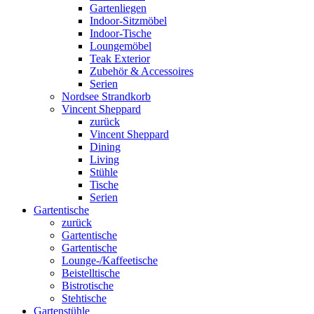
Gartenliegen
Indoor-Sitzmöbel
Indoor-Tische
Loungemöbel
Teak Exterior
Zubehör & Accessoires
Serien
Nordsee Strandkorb
Vincent Sheppard
zurück
Vincent Sheppard
Dining
Living
Stühle
Tische
Serien
Gartentische
zurück
Gartentische
Gartentische
Lounge-/Kaffeetische
Beistelltische
Bistrotische
Stehtische
Gartenstühle