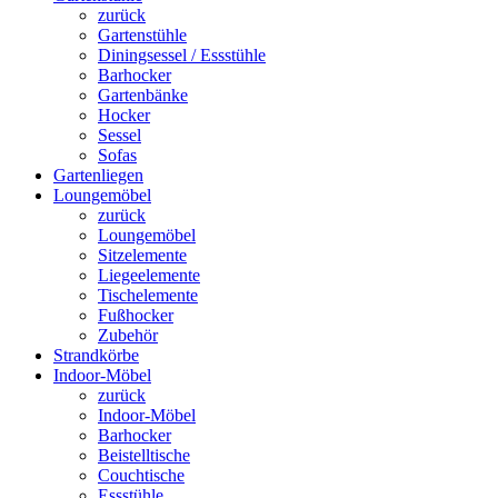
zurück
Gartenstühle
Diningsessel / Essstühle
Barhocker
Gartenbänke
Hocker
Sessel
Sofas
Gartenliegen
Loungemöbel
zurück
Loungemöbel
Sitzelemente
Liegeelemente
Tischelemente
Fußhocker
Zubehör
Strandkörbe
Indoor-Möbel
zurück
Indoor-Möbel
Barhocker
Beistelltische
Couchtische
Essstühle