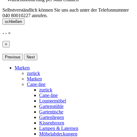
Selbstverständlich können Sie uns auch unter der Telefonnummer
040 80010227
anrufen.
schließen
‹
›
×
×
Previous
Next
Marken
zurück
Marken
Cane-line
zurück
Cane-line
Loungemöbel
Gartenstühle
Gartentische
Gartenliegen
Kissenboxen
Lampen & Laternen
Möbelabdeckungen