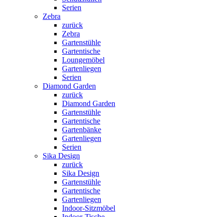
Serien
Zebra
zurück
Zebra
Gartenstühle
Gartentische
Loungemöbel
Gartenliegen
Serien
Diamond Garden
zurück
Diamond Garden
Gartenstühle
Gartentische
Gartenbänke
Gartenliegen
Serien
Sika Design
zurück
Sika Design
Gartenstühle
Gartentische
Gartenliegen
Indoor-Sitzmöbel
Indoor-Tische