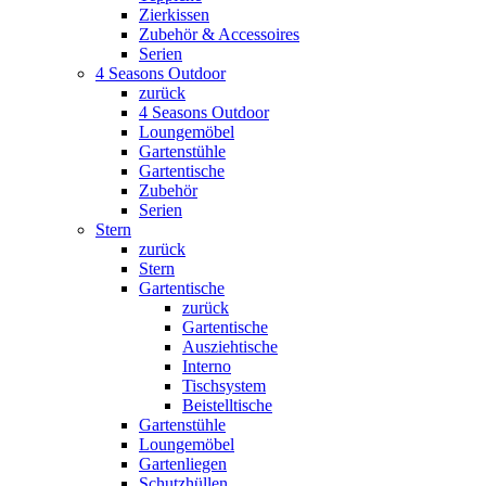
Zierkissen
Zubehör & Accessoires
Serien
4 Seasons Outdoor
zurück
4 Seasons Outdoor
Loungemöbel
Gartenstühle
Gartentische
Zubehör
Serien
Stern
zurück
Stern
Gartentische
zurück
Gartentische
Ausziehtische
Interno
Tischsystem
Beistelltische
Gartenstühle
Loungemöbel
Gartenliegen
Schutzhüllen