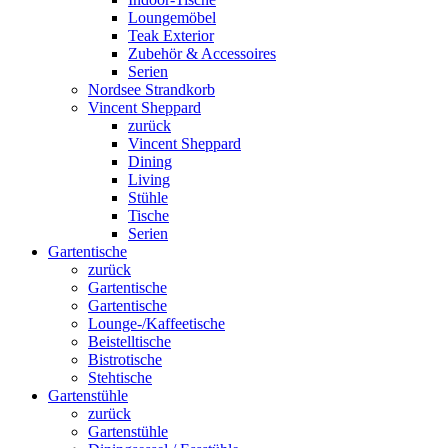
Loungemöbel
Teak Exterior
Zubehör & Accessoires
Serien
Nordsee Strandkorb
Vincent Sheppard
zurück
Vincent Sheppard
Dining
Living
Stühle
Tische
Serien
Gartentische
zurück
Gartentische
Gartentische
Lounge-/Kaffeetische
Beistelltische
Bistrotische
Stehtische
Gartenstühle
zurück
Gartenstühle