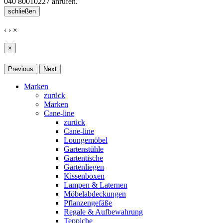
040 80010227
anrufen.
schließen
‹
›
×
×
Previous
Next
Marken
zurück
Marken
Cane-line
zurück
Cane-line
Loungemöbel
Gartenstühle
Gartentische
Gartenliegen
Kissenboxen
Lampen & Laternen
Möbelabdeckungen
Pflanzengefäße
Regale & Aufbewahrung
Teppiche