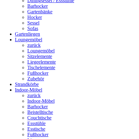
Diningsessel / Essstühle
Barhocker
Gartenbänke
Hocker
Sessel
Sofas
Gartenliegen
Loungemöbel
zurück
Loungemöbel
Sitzelemente
Liegeelemente
Tischelemente
Fußhocker
Zubehör
Strandkörbe
Indoor-Möbel
zurück
Indoor-Möbel
Barhocker
Beistelltische
Couchtische
Essstühle
Esstische
Fußhocker