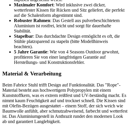
Maximaler Komfort
: Wird inklusive zwei dicker,
wetterfester Kissen für Rücken und Sitz geliefert, die perfekt
auf die Schalenform abgestimmt sind.
Robuster Rahmen
: Das Gestell aus pulverbeschichtetem
Aluminium ist rostfrei, leicht und sorgt für dauerhafte
Stabilität.
Stapelbar
: Das durchdachte Design ermöglicht es oft, die
Stühle platzsparend zu stapeln (bitte Modellhinweis
beachten).
5 Jahre Garantie
: Wie von 4 Seasons Outdoor gewohnt,
profitieren Sie von einer langfristigen Garantie auf
Herstellungs- und Konstruktionsfehler.
Material & Verarbeitung
Beim Fabrice Stuhl trifft Design auf Funktionalität. Das "Rope"-
Material besteht aus hochwertigem Polypropylen mit einem
Kunststoffkern, was es extrem reißfest und UV-beständig macht. Es
nimmt kaum Feuchtigkeit auf und trocknet schnell. Die Kissen sind
mit Olefin-Bezügen ausgestattet – einem Stoff, der sich weich wie
Baumwolle anfühlt, aber schmutzabweisend, farbecht und wetterfest
ist. Das Aluminiumgestell in Anthrazit rundet den modernen Look
ab und garantiert Langlebigkeit.