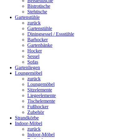
Beistelltische
Bistrotische
Stehtische
Gartenstühle
zurück
Gartenstühle
Diningsessel / Essstühle
Barhocker
Gartenbänke
Hocker
Sessel
Sofas
Gartenliegen
Loungemöbel
zurück
Loungemöbel
Sitzelemente
Liegeelemente
Tischelemente
Fußhocker
Zubehör
Strandkörbe
Indoor-Möbel
zurück
Indoor-Möbel