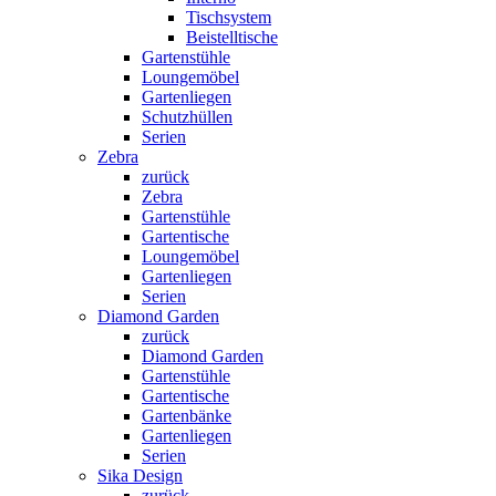
Tischsystem
Beistelltische
Gartenstühle
Loungemöbel
Gartenliegen
Schutzhüllen
Serien
Zebra
zurück
Zebra
Gartenstühle
Gartentische
Loungemöbel
Gartenliegen
Serien
Diamond Garden
zurück
Diamond Garden
Gartenstühle
Gartentische
Gartenbänke
Gartenliegen
Serien
Sika Design
zurück