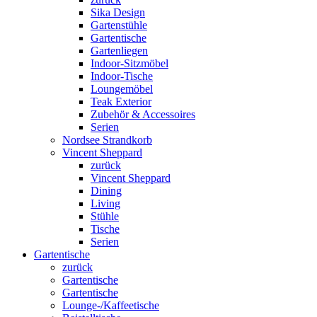
Sika Design
Gartenstühle
Gartentische
Gartenliegen
Indoor-Sitzmöbel
Indoor-Tische
Loungemöbel
Teak Exterior
Zubehör & Accessoires
Serien
Nordsee Strandkorb
Vincent Sheppard
zurück
Vincent Sheppard
Dining
Living
Stühle
Tische
Serien
Gartentische
zurück
Gartentische
Gartentische
Lounge-/Kaffeetische