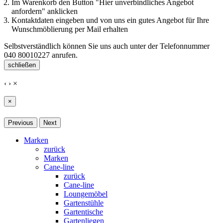
Im Warenkorb den Button "Hier unverbindliches Angebot
anfordern" anklicken
Kontaktdaten eingeben und von uns ein gutes Angebot für Ihre
Wunschmöblierung per Mail erhalten
Selbstverständlich können Sie uns auch unter der Telefonnummer
040 80010227
anrufen.
schließen
‹
›
×
×
Previous
Next
Marken
zurück
Marken
Cane-line
zurück
Cane-line
Loungemöbel
Gartenstühle
Gartentische
Gartenliegen