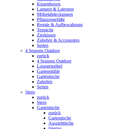
Kissenboxen
Lampen & Laternen
Möbelabdeckungen
Pflanzengefäße
Regale & Aufbewahrung
Teppiche
Zierkissen
Zubehör & Accessoires
Serien
4 Seasons Outdoor
zurück
4 Seasons Outdoor
Loungemöbel
Gartenstühle
Gartentische
Zubehör
Serien
Stern
zurück
Stern
Gartentische
zurück
Gartentische
Ausziehtische
Interno