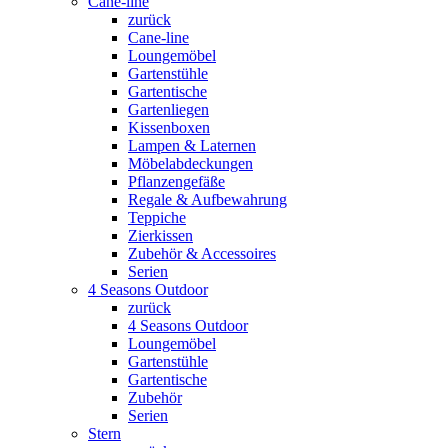
Cane-line
zurück
Cane-line
Loungemöbel
Gartenstühle
Gartentische
Gartenliegen
Kissenboxen
Lampen & Laternen
Möbelabdeckungen
Pflanzengefäße
Regale & Aufbewahrung
Teppiche
Zierkissen
Zubehör & Accessoires
Serien
4 Seasons Outdoor
zurück
4 Seasons Outdoor
Loungemöbel
Gartenstühle
Gartentische
Zubehör
Serien
Stern