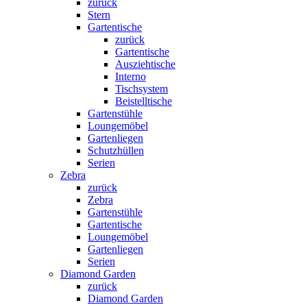
zurück
Stern
Gartentische
zurück
Gartentische
Ausziehtische
Interno
Tischsystem
Beistelltische
Gartenstühle
Loungemöbel
Gartenliegen
Schutzhüllen
Serien
Zebra
zurück
Zebra
Gartenstühle
Gartentische
Loungemöbel
Gartenliegen
Serien
Diamond Garden
zurück
Diamond Garden