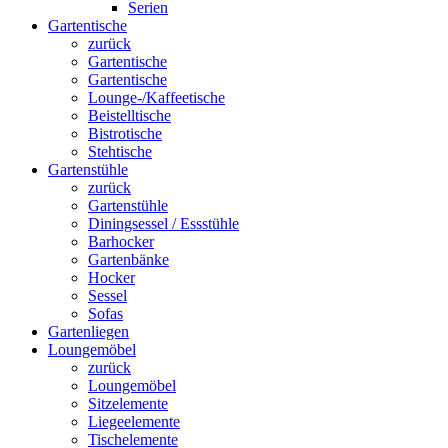
Serien
Gartentische
zurück
Gartentische
Gartentische
Lounge-/Kaffeetische
Beistelltische
Bistrotische
Stehtische
Gartenstühle
zurück
Gartenstühle
Diningsessel / Essstühle
Barhocker
Gartenbänke
Hocker
Sessel
Sofas
Gartenliegen
Loungemöbel
zurück
Loungemöbel
Sitzelemente
Liegeelemente
Tischelemente