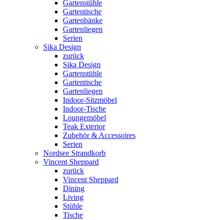
Gartenstühle
Gartentische
Gartenbänke
Gartenliegen
Serien
Sika Design
zurück
Sika Design
Gartenstühle
Gartentische
Gartenliegen
Indoor-Sitzmöbel
Indoor-Tische
Loungemöbel
Teak Exterior
Zubehör & Accessoires
Serien
Nordsee Strandkorb
Vincent Sheppard
zurück
Vincent Sheppard
Dining
Living
Stühle
Tische