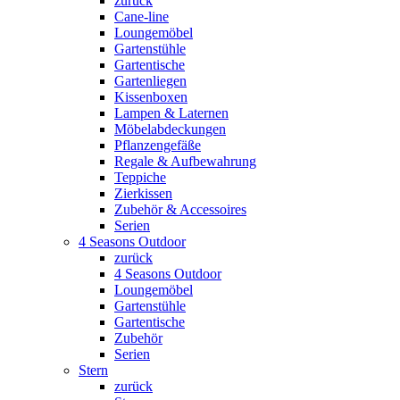
zurück
Cane-line
Loungemöbel
Gartenstühle
Gartentische
Gartenliegen
Kissenboxen
Lampen & Laternen
Möbelabdeckungen
Pflanzengefäße
Regale & Aufbewahrung
Teppiche
Zierkissen
Zubehör & Accessoires
Serien
4 Seasons Outdoor
zurück
4 Seasons Outdoor
Loungemöbel
Gartenstühle
Gartentische
Zubehör
Serien
Stern
zurück