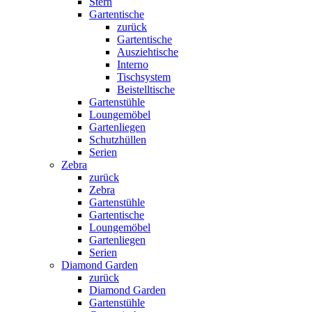
Stern
Gartentische
zurück
Gartentische
Ausziehtische
Interno
Tischsystem
Beistelltische
Gartenstühle
Loungemöbel
Gartenliegen
Schutzhüllen
Serien
Zebra
zurück
Zebra
Gartenstühle
Gartentische
Loungemöbel
Gartenliegen
Serien
Diamond Garden
zurück
Diamond Garden
Gartenstühle