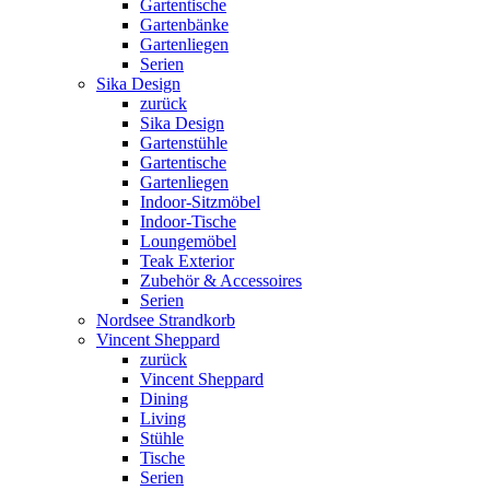
Gartentische
Gartenbänke
Gartenliegen
Serien
Sika Design
zurück
Sika Design
Gartenstühle
Gartentische
Gartenliegen
Indoor-Sitzmöbel
Indoor-Tische
Loungemöbel
Teak Exterior
Zubehör & Accessoires
Serien
Nordsee Strandkorb
Vincent Sheppard
zurück
Vincent Sheppard
Dining
Living
Stühle
Tische
Serien