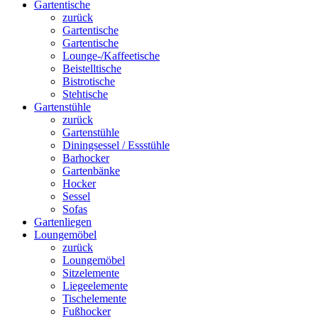
Gartentische
zurück
Gartentische
Gartentische
Lounge-/Kaffeetische
Beistelltische
Bistrotische
Stehtische
Gartenstühle
zurück
Gartenstühle
Diningsessel / Essstühle
Barhocker
Gartenbänke
Hocker
Sessel
Sofas
Gartenliegen
Loungemöbel
zurück
Loungemöbel
Sitzelemente
Liegeelemente
Tischelemente
Fußhocker