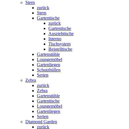
Stern
zurück
Stern
Gartentische
zurück
Gartentische
Ausziehtische
Interno
Tischsystem
Beistelltische
Gartenstühle
Loungemöbel
Gartenliegen
Schutzhüllen
Serien
Zebra
zurück
Zebra
Gartenstühle
Gartentische
Loungemöbel
Gartenliegen
Serien
Diamond Garden
zurück