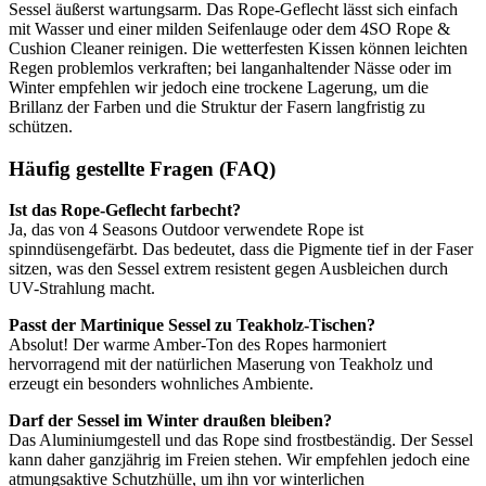
Sessel äußerst wartungsarm. Das Rope-Geflecht lässt sich einfach
mit Wasser und einer milden Seifenlauge oder dem 4SO Rope &
Cushion Cleaner reinigen. Die wetterfesten Kissen können leichten
Regen problemlos verkraften; bei langanhaltender Nässe oder im
Winter empfehlen wir jedoch eine trockene Lagerung, um die
Brillanz der Farben und die Struktur der Fasern langfristig zu
schützen.
Häufig gestellte Fragen (FAQ)
Ist das Rope-Geflecht farbecht?
Ja, das von 4 Seasons Outdoor verwendete Rope ist
spinndüsengefärbt. Das bedeutet, dass die Pigmente tief in der Faser
sitzen, was den Sessel extrem resistent gegen Ausbleichen durch
UV-Strahlung macht.
Passt der Martinique Sessel zu Teakholz-Tischen?
Absolut! Der warme Amber-Ton des Ropes harmoniert
hervorragend mit der natürlichen Maserung von Teakholz und
erzeugt ein besonders wohnliches Ambiente.
Darf der Sessel im Winter draußen bleiben?
Das Aluminiumgestell und das Rope sind frostbeständig. Der Sessel
kann daher ganzjährig im Freien stehen. Wir empfehlen jedoch eine
atmungsaktive Schutzhülle, um ihn vor winterlichen