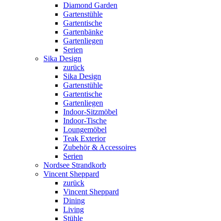
Diamond Garden
Gartenstühle
Gartentische
Gartenbänke
Gartenliegen
Serien
Sika Design
zurück
Sika Design
Gartenstühle
Gartentische
Gartenliegen
Indoor-Sitzmöbel
Indoor-Tische
Loungemöbel
Teak Exterior
Zubehör & Accessoires
Serien
Nordsee Strandkorb
Vincent Sheppard
zurück
Vincent Sheppard
Dining
Living
Stühle