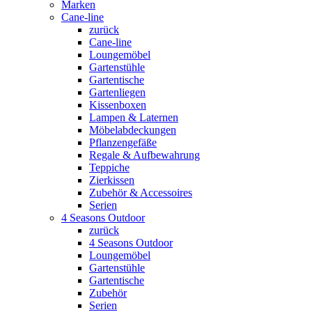
Marken
Cane-line
zurück
Cane-line
Loungemöbel
Gartenstühle
Gartentische
Gartenliegen
Kissenboxen
Lampen & Laternen
Möbelabdeckungen
Pflanzengefäße
Regale & Aufbewahrung
Teppiche
Zierkissen
Zubehör & Accessoires
Serien
4 Seasons Outdoor
zurück
4 Seasons Outdoor
Loungemöbel
Gartenstühle
Gartentische
Zubehör
Serien