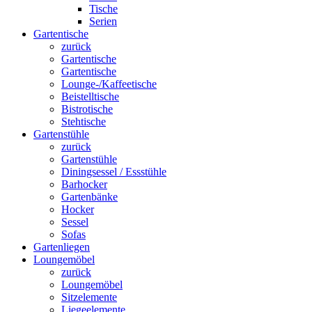
Tische
Serien
Gartentische
zurück
Gartentische
Gartentische
Lounge-/Kaffeetische
Beistelltische
Bistrotische
Stehtische
Gartenstühle
zurück
Gartenstühle
Diningsessel / Essstühle
Barhocker
Gartenbänke
Hocker
Sessel
Sofas
Gartenliegen
Loungemöbel
zurück
Loungemöbel
Sitzelemente
Liegeelemente