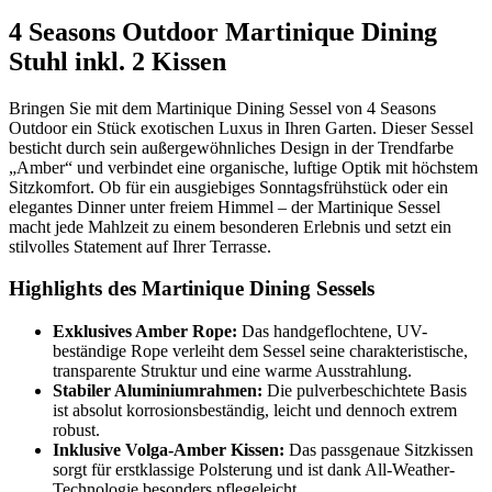
4 Seasons Outdoor Martinique Dining
Stuhl inkl. 2 Kissen
Bringen Sie mit dem Martinique Dining Sessel von 4 Seasons
Outdoor ein Stück exotischen Luxus in Ihren Garten. Dieser Sessel
besticht durch sein außergewöhnliches Design in der Trendfarbe
„Amber“ und verbindet eine organische, luftige Optik mit höchstem
Sitzkomfort. Ob für ein ausgiebiges Sonntagsfrühstück oder ein
elegantes Dinner unter freiem Himmel – der Martinique Sessel
macht jede Mahlzeit zu einem besonderen Erlebnis und setzt ein
stilvolles Statement auf Ihrer Terrasse.
Highlights des Martinique Dining Sessels
Exklusives Amber Rope:
Das handgeflochtene, UV-
beständige Rope verleiht dem Sessel seine charakteristische,
transparente Struktur und eine warme Ausstrahlung.
Stabiler Aluminiumrahmen:
Die pulverbeschichtete Basis
ist absolut korrosionsbeständig, leicht und dennoch extrem
robust.
Inklusive Volga-Amber Kissen:
Das passgenaue Sitzkissen
sorgt für erstklassige Polsterung und ist dank All-Weather-
Technologie besonders pflegeleicht.