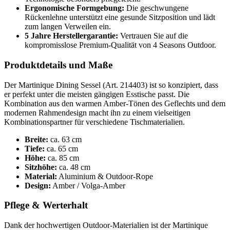
Ergonomische Formgebung:
Die geschwungene
Rückenlehne unterstützt eine gesunde Sitzposition und lädt
zum langen Verweilen ein.
5 Jahre Herstellergarantie:
Vertrauen Sie auf die
kompromisslose Premium-Qualität von 4 Seasons Outdoor.
Produktdetails und Maße
Der Martinique Dining Sessel (Art. 214403) ist so konzipiert, dass
er perfekt unter die meisten gängigen Esstische passt. Die
Kombination aus den warmen Amber-Tönen des Geflechts und dem
modernen Rahmendesign macht ihn zu einem vielseitigen
Kombinationspartner für verschiedene Tischmaterialien.
Breite:
ca. 63 cm
Tiefe:
ca. 65 cm
Höhe:
ca. 85 cm
Sitzhöhe:
ca. 48 cm
Material:
Aluminium & Outdoor-Rope
Design:
Amber / Volga-Amber
Pflege & Werterhalt
Dank der hochwertigen Outdoor-Materialien ist der Martinique