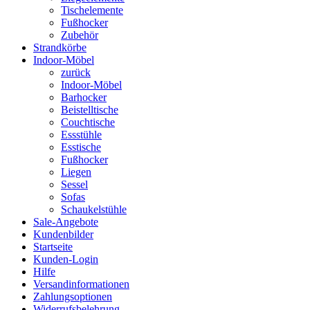
Tischelemente
Fußhocker
Zubehör
Strandkörbe
Indoor-Möbel
zurück
Indoor-Möbel
Barhocker
Beistelltische
Couchtische
Essstühle
Esstische
Fußhocker
Liegen
Sessel
Sofas
Schaukelstühle
Sale-Angebote
Kundenbilder
Startseite
Kunden-Login
Hilfe
Versandinformationen
Zahlungsoptionen
Widerrufsbelehrung