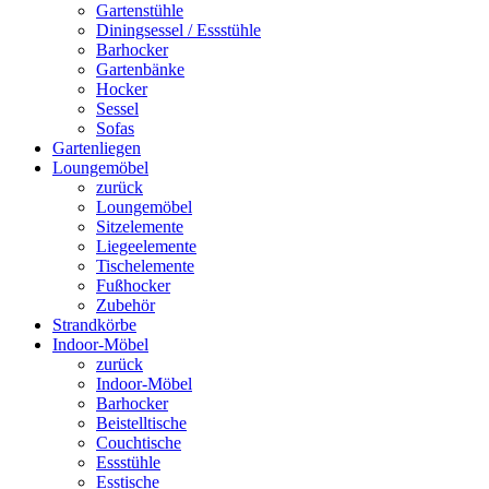
Gartenstühle
Diningsessel / Essstühle
Barhocker
Gartenbänke
Hocker
Sessel
Sofas
Gartenliegen
Loungemöbel
zurück
Loungemöbel
Sitzelemente
Liegeelemente
Tischelemente
Fußhocker
Zubehör
Strandkörbe
Indoor-Möbel
zurück
Indoor-Möbel
Barhocker
Beistelltische
Couchtische
Essstühle
Esstische