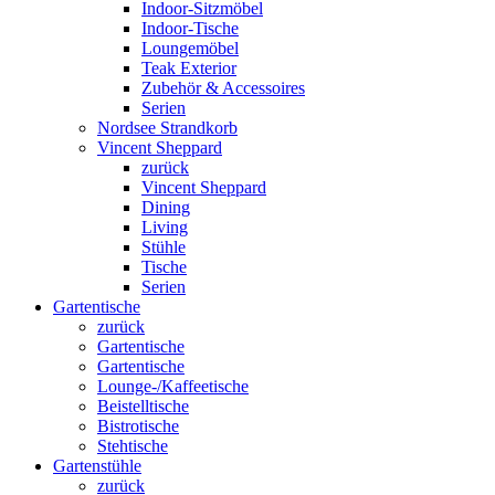
Indoor-Sitzmöbel
Indoor-Tische
Loungemöbel
Teak Exterior
Zubehör & Accessoires
Serien
Nordsee Strandkorb
Vincent Sheppard
zurück
Vincent Sheppard
Dining
Living
Stühle
Tische
Serien
Gartentische
zurück
Gartentische
Gartentische
Lounge-/Kaffeetische
Beistelltische
Bistrotische
Stehtische
Gartenstühle
zurück