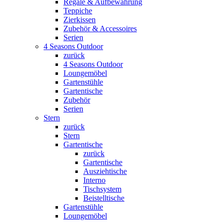
Regale & Aufbewahrung
Teppiche
Zierkissen
Zubehör & Accessoires
Serien
4 Seasons Outdoor
zurück
4 Seasons Outdoor
Loungemöbel
Gartenstühle
Gartentische
Zubehör
Serien
Stern
zurück
Stern
Gartentische
zurück
Gartentische
Ausziehtische
Interno
Tischsystem
Beistelltische
Gartenstühle
Loungemöbel