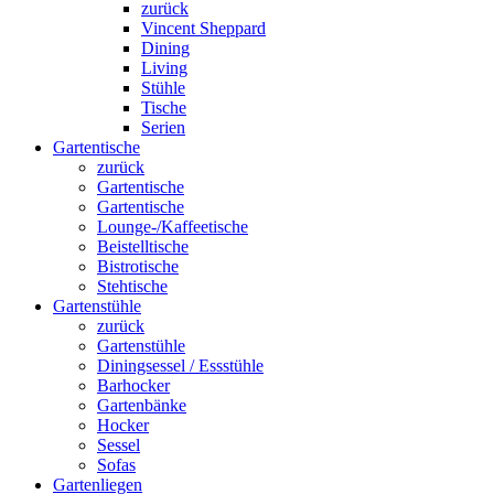
zurück
Vincent Sheppard
Dining
Living
Stühle
Tische
Serien
Gartentische
zurück
Gartentische
Gartentische
Lounge-/Kaffeetische
Beistelltische
Bistrotische
Stehtische
Gartenstühle
zurück
Gartenstühle
Diningsessel / Essstühle
Barhocker
Gartenbänke
Hocker
Sessel
Sofas
Gartenliegen