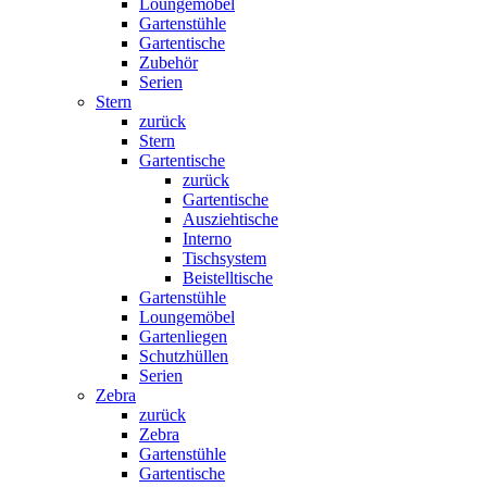
Loungemöbel
Gartenstühle
Gartentische
Zubehör
Serien
Stern
zurück
Stern
Gartentische
zurück
Gartentische
Ausziehtische
Interno
Tischsystem
Beistelltische
Gartenstühle
Loungemöbel
Gartenliegen
Schutzhüllen
Serien
Zebra
zurück
Zebra
Gartenstühle
Gartentische