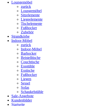
Loungemöbel
zurück
Loungemöbel
Sitzelemente
Liegeelemente
Tischelemente
Fußhocker
Zubehör
Strandkörbe
Indoor-Möbel
zurück
Indoor-Möbel
Barhocker
Beistelltische
Couchtische
Essstühle
Esstische
Fußhocker
Liegen
Sessel
Sofas
Schaukelstühle
Sale-Angebote
Kundenbilder
Startseite