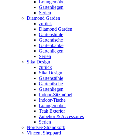
Loungemöbel
Gartenliegen
Serien
Diamond Garden
zurück
Diamond Garden
Gartenstühle
Gartentische
Gartenbänke
Gartenliegen
Serien
Sika Design
zurück
Sika Design
Gartenstühle
Gartentische
Gartenliegen
Indoor-Sitzmöbel
Indoor-Tische
Loungemöbel
Teak Exterior
Zubehör & Accessoires
Serien
Nordsee Strandkorb
Vincent Sheppard