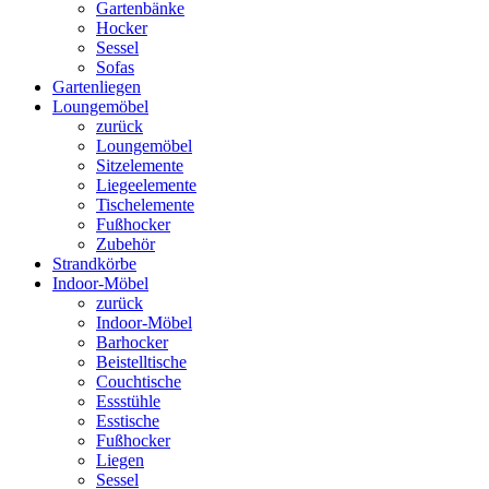
Gartenbänke
Hocker
Sessel
Sofas
Gartenliegen
Loungemöbel
zurück
Loungemöbel
Sitzelemente
Liegeelemente
Tischelemente
Fußhocker
Zubehör
Strandkörbe
Indoor-Möbel
zurück
Indoor-Möbel
Barhocker
Beistelltische
Couchtische
Essstühle
Esstische
Fußhocker
Liegen
Sessel