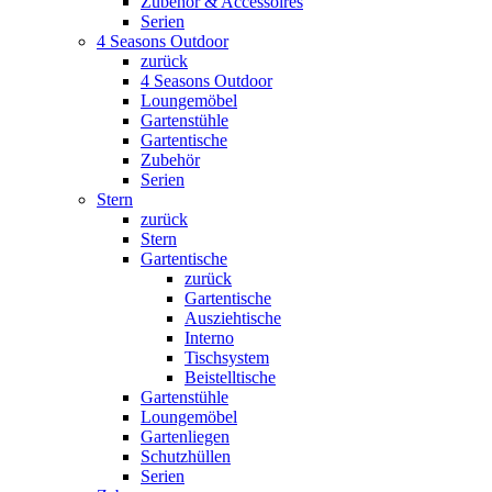
Zubehör & Accessoires
Serien
4 Seasons Outdoor
zurück
4 Seasons Outdoor
Loungemöbel
Gartenstühle
Gartentische
Zubehör
Serien
Stern
zurück
Stern
Gartentische
zurück
Gartentische
Ausziehtische
Interno
Tischsystem
Beistelltische
Gartenstühle
Loungemöbel
Gartenliegen
Schutzhüllen
Serien