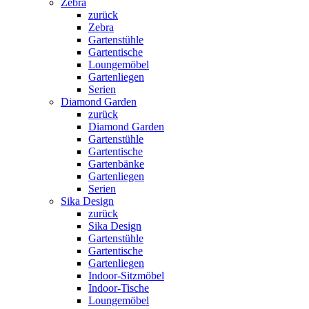
Zebra
zurück
Zebra
Gartenstühle
Gartentische
Loungemöbel
Gartenliegen
Serien
Diamond Garden
zurück
Diamond Garden
Gartenstühle
Gartentische
Gartenbänke
Gartenliegen
Serien
Sika Design
zurück
Sika Design
Gartenstühle
Gartentische
Gartenliegen
Indoor-Sitzmöbel
Indoor-Tische
Loungemöbel