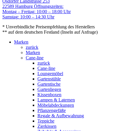
Osdorfer Landstrasse 253
22589 Hamburg
Öffnungszeiten:
Montag – Freitag: 10:00 – 18:00 Uhr
Samstag: 10:00 – 14:30 Uhr
* Unverbindliche Preisempfehlung des Herstellers
** auf dem deutschen Festland (Inseln auf Anfrage)
Marken
zurück
Marken
Cane-line
zurück
Cane-line
Loungemöbel
Gartenstühle
Gartentische
Gartenliegen
Kissenboxen
Lampen & Laternen
Möbelabdeckungen
Pflanzengefäße
Regale & Aufbewahrung
Teppiche
Zierkissen