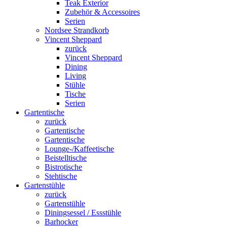
Teak Exterior
Zubehör & Accessoires
Serien
Nordsee Strandkorb
Vincent Sheppard
zurück
Vincent Sheppard
Dining
Living
Stühle
Tische
Serien
Gartentische
zurück
Gartentische
Gartentische
Lounge-/Kaffeetische
Beistelltische
Bistrotische
Stehtische
Gartenstühle
zurück
Gartenstühle
Diningsessel / Essstühle
Barhocker