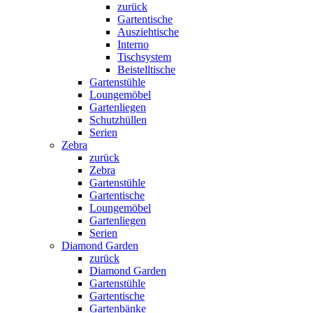
zurück
Gartentische
Ausziehtische
Interno
Tischsystem
Beistelltische
Gartenstühle
Loungemöbel
Gartenliegen
Schutzhüllen
Serien
Zebra
zurück
Zebra
Gartenstühle
Gartentische
Loungemöbel
Gartenliegen
Serien
Diamond Garden
zurück
Diamond Garden
Gartenstühle
Gartentische
Gartenbänke