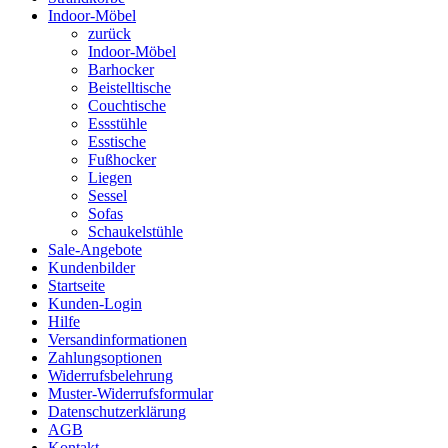
Indoor-Möbel
zurück
Indoor-Möbel
Barhocker
Beistelltische
Couchtische
Essstühle
Esstische
Fußhocker
Liegen
Sessel
Sofas
Schaukelstühle
Sale-Angebote
Kundenbilder
Startseite
Kunden-Login
Hilfe
Versandinformationen
Zahlungsoptionen
Widerrufsbelehrung
Muster-Widerrufsformular
Datenschutzerklärung
AGB
Kontakt