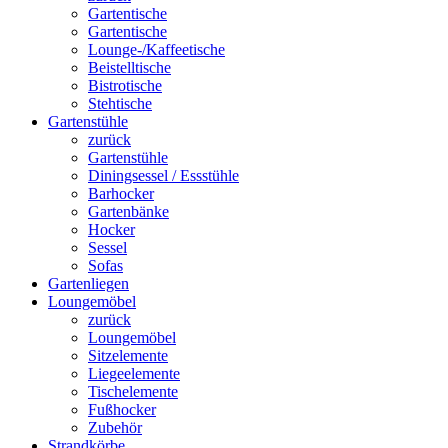
Gartentische
Gartentische
Lounge-/Kaffeetische
Beistelltische
Bistrotische
Stehtische
Gartenstühle
zurück
Gartenstühle
Diningsessel / Essstühle
Barhocker
Gartenbänke
Hocker
Sessel
Sofas
Gartenliegen
Loungemöbel
zurück
Loungemöbel
Sitzelemente
Liegeelemente
Tischelemente
Fußhocker
Zubehör
Strandkörbe