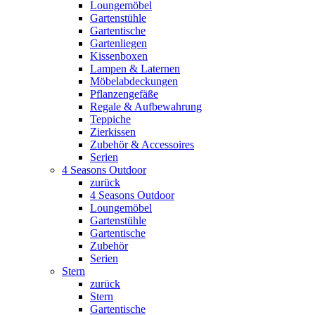
Loungemöbel
Gartenstühle
Gartentische
Gartenliegen
Kissenboxen
Lampen & Laternen
Möbelabdeckungen
Pflanzengefäße
Regale & Aufbewahrung
Teppiche
Zierkissen
Zubehör & Accessoires
Serien
4 Seasons Outdoor
zurück
4 Seasons Outdoor
Loungemöbel
Gartenstühle
Gartentische
Zubehör
Serien
Stern
zurück
Stern
Gartentische