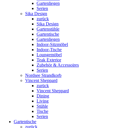
Gartenliegen
Serien
Sika Design
zurück
Sika Design
Gartenstühle
Gartentische
Gartenliegen
Indoor-Sitzmöbel
Indoor-Tische
Loungemöbel
Teak Exterior
Zubehör & Accessoires
Serien
Nordsee Strandkorb
Vincent Sheppard
zurück
Vincent Sheppard
Dining
Living
Stühle
Tische
Serien
Gartentische
zurück