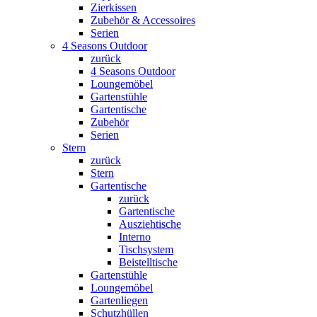
Zierkissen
Zubehör & Accessoires
Serien
4 Seasons Outdoor
zurück
4 Seasons Outdoor
Loungemöbel
Gartenstühle
Gartentische
Zubehör
Serien
Stern
zurück
Stern
Gartentische
zurück
Gartentische
Ausziehtische
Interno
Tischsystem
Beistelltische
Gartenstühle
Loungemöbel
Gartenliegen
Schutzhüllen