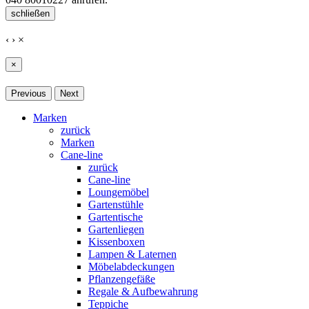
schließen
‹
›
×
×
Previous
Next
Marken
zurück
Marken
Cane-line
zurück
Cane-line
Loungemöbel
Gartenstühle
Gartentische
Gartenliegen
Kissenboxen
Lampen & Laternen
Möbelabdeckungen
Pflanzengefäße
Regale & Aufbewahrung
Teppiche