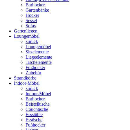
Barhocker
Gartenbänke
Hocker
Sessel
Sofas
Gartenliegen
Loungemöbel
zurück
Loungemöbel
Sitzelemente
Liegeelemente
Tischelemente
Fußhocker
Zubehör
Strandkörbe
Indoor-Möbel
zurück
Indoor-Möbel
Barhocker
Beistelltische
Couchtische
Essstühle
Esstische
Fußhocker