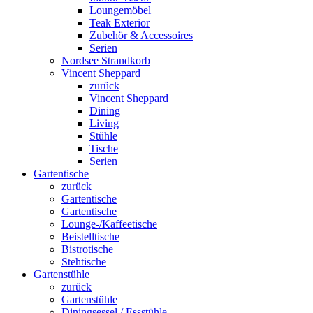
Loungemöbel
Teak Exterior
Zubehör & Accessoires
Serien
Nordsee Strandkorb
Vincent Sheppard
zurück
Vincent Sheppard
Dining
Living
Stühle
Tische
Serien
Gartentische
zurück
Gartentische
Gartentische
Lounge-/Kaffeetische
Beistelltische
Bistrotische
Stehtische
Gartenstühle
zurück
Gartenstühle
Diningsessel / Essstühle