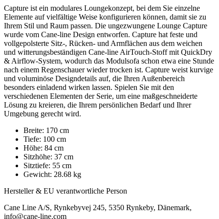
Capture ist ein modulares Loungekonzept, bei dem Sie einzelne
Elemente auf vielfältige Weise konfigurieren können, damit sie zu
Ihrem Stil und Raum passen. Die ungezwungene Lounge Capture
wurde vom Cane-line Design entworfen. Capture hat feste und
vollgepolsterte Sitz-, Rücken- und Armflächen aus dem weichen
und witterungsbeständigen Cane-line AirTouch-Stoff mit QuickDry
& Airflow-System, wodurch das Modulsofa schon etwa eine Stunde
nach einem Regenschauer wieder trocken ist. Capture weist kurvige
und voluminöse Designdetails auf, die Ihren Außenbereich
besonders einladend wirken lassen. Spielen Sie mit den
verschiedenen Elementen der Serie, um eine maßgeschneiderte
Lösung zu kreieren, die Ihrem persönlichen Bedarf und Ihrer
Umgebung gerecht wird.
Breite: 170 cm
Tiefe: 100 cm
Höhe: 84 cm
Sitzhöhe: 37 cm
Sitztiefe: 55 cm
Gewicht: 28.68 kg
Hersteller & EU verantwortliche Person
Cane Line A/S, Rynkebyvej 245, 5350 Rynkeby, Dänemark,
info@cane-line.com