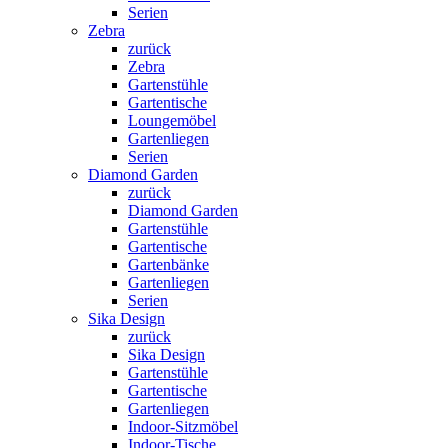
Serien
Zebra
zurück
Zebra
Gartenstühle
Gartentische
Loungemöbel
Gartenliegen
Serien
Diamond Garden
zurück
Diamond Garden
Gartenstühle
Gartentische
Gartenbänke
Gartenliegen
Serien
Sika Design
zurück
Sika Design
Gartenstühle
Gartentische
Gartenliegen
Indoor-Sitzmöbel
Indoor-Tische