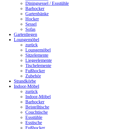
Diningsessel / Essstühle
Barhocker
Gartenbänke
Hocker
Sessel
Sofas
Gartenliegen
Loungemöbel
zurück
Loungemöbel
Sitzelemente
Liegeelemente
Tischelemente
Fußhocker
Zubehör
Strandkörbe
Indoor-Möbel
zurück
Indoor-Möbel
Barhocker
Beistelltische
Couchtische
Essstühle
Esstische
Fußhocker