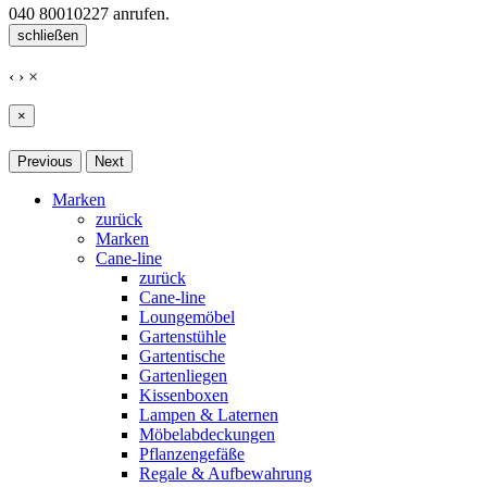
040 80010227
anrufen.
schließen
‹
›
×
×
Previous
Next
Marken
zurück
Marken
Cane-line
zurück
Cane-line
Loungemöbel
Gartenstühle
Gartentische
Gartenliegen
Kissenboxen
Lampen & Laternen
Möbelabdeckungen
Pflanzengefäße
Regale & Aufbewahrung