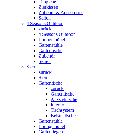
Teppiche
Zierkissen
Zubehör & Accessoires
Serien
4 Seasons Outdoor
zurück
4 Seasons Outdoor
Loungemöbel
Gartenstühle
Gartentische
Zubehör
Serien
Stern
zurück
Stern
Gartentische
zurück
Gartentische
Ausziehtische
Interno
Tischsystem
Beistelltische
Gartenstühle
Loungemöbel
Gartenliegen