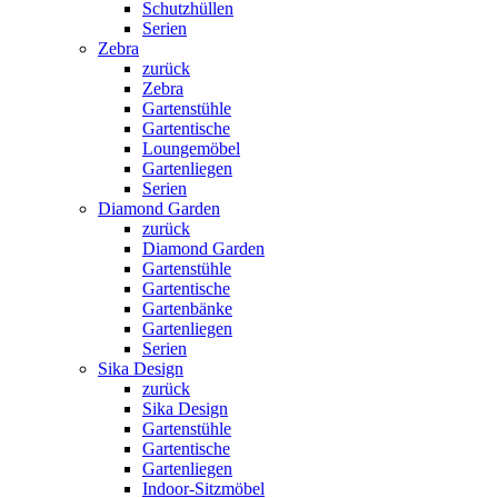
Schutzhüllen
Serien
Zebra
zurück
Zebra
Gartenstühle
Gartentische
Loungemöbel
Gartenliegen
Serien
Diamond Garden
zurück
Diamond Garden
Gartenstühle
Gartentische
Gartenbänke
Gartenliegen
Serien
Sika Design
zurück
Sika Design
Gartenstühle
Gartentische
Gartenliegen
Indoor-Sitzmöbel