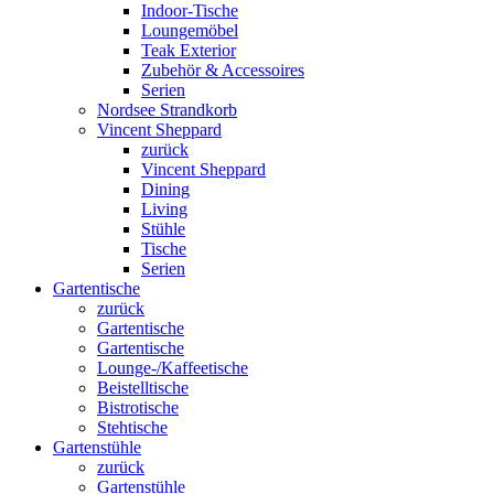
Indoor-Tische
Loungemöbel
Teak Exterior
Zubehör & Accessoires
Serien
Nordsee Strandkorb
Vincent Sheppard
zurück
Vincent Sheppard
Dining
Living
Stühle
Tische
Serien
Gartentische
zurück
Gartentische
Gartentische
Lounge-/Kaffeetische
Beistelltische
Bistrotische
Stehtische
Gartenstühle
zurück
Gartenstühle