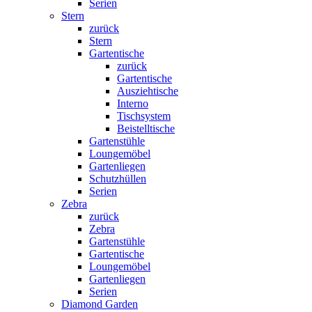
Serien
Stern
zurück
Stern
Gartentische
zurück
Gartentische
Ausziehtische
Interno
Tischsystem
Beistelltische
Gartenstühle
Loungemöbel
Gartenliegen
Schutzhüllen
Serien
Zebra
zurück
Zebra
Gartenstühle
Gartentische
Loungemöbel
Gartenliegen
Serien
Diamond Garden