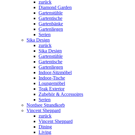
zurück
Diamond Garden
Gartenstühle
Gartentische
Gartenbänke
Gartenliegen
Serien
Sika Design
zurück
Sika Design
Gartenstühle
Gartentische
Gartenliegen
Indoor-Sitzmöbel
Indoor-Tische
Loungemöbel
Teak Exterior
Zubehör & Accessoires
Serien
Nordsee Strandkorb
Vincent Sheppard
zurück
Vincent Sheppard
Dining
Living