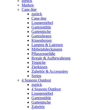
zurück
Marken
Cane-line
zurück
Cane-line
Loungemöbel
Gartenstühle
Gartentische
Gartenliegen
Kissenboxen
Lampen & Laternen
Möbelabdeckungen
Pflanzengefäße
Regale & Aufbewahrung
Teppiche
Zierkissen
Zubehör & Accessoires
Serien
4 Seasons Outdoor
zurück
4 Seasons Outdoor
Loungemöbel
Gartenstühle
Gartentische
Zubehör