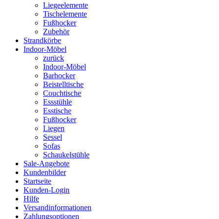
Liegeelemente
Tischelemente
Fußhocker
Zubehör
Strandkörbe
Indoor-Möbel
zurück
Indoor-Möbel
Barhocker
Beistelltische
Couchtische
Essstühle
Esstische
Fußhocker
Liegen
Sessel
Sofas
Schaukelstühle
Sale-Angebote
Kundenbilder
Startseite
Kunden-Login
Hilfe
Versandinformationen
Zahlungsoptionen