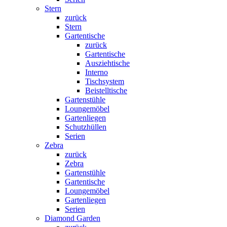
Stern
zurück
Stern
Gartentische
zurück
Gartentische
Ausziehtische
Interno
Tischsystem
Beistelltische
Gartenstühle
Loungemöbel
Gartenliegen
Schutzhüllen
Serien
Zebra
zurück
Zebra
Gartenstühle
Gartentische
Loungemöbel
Gartenliegen
Serien
Diamond Garden