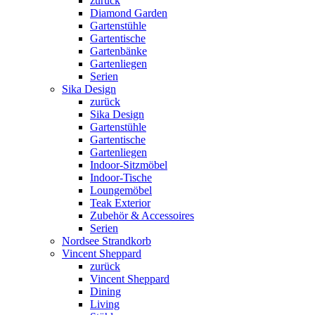
zurück
Diamond Garden
Gartenstühle
Gartentische
Gartenbänke
Gartenliegen
Serien
Sika Design
zurück
Sika Design
Gartenstühle
Gartentische
Gartenliegen
Indoor-Sitzmöbel
Indoor-Tische
Loungemöbel
Teak Exterior
Zubehör & Accessoires
Serien
Nordsee Strandkorb
Vincent Sheppard
zurück
Vincent Sheppard
Dining
Living