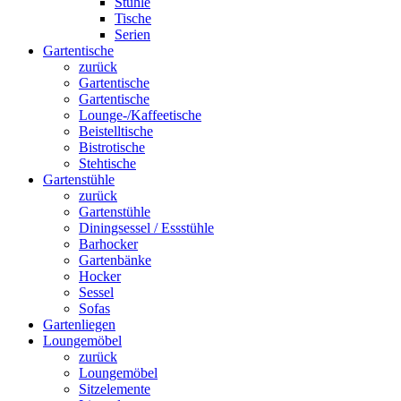
Stühle
Tische
Serien
Gartentische
zurück
Gartentische
Gartentische
Lounge-/Kaffeetische
Beistelltische
Bistrotische
Stehtische
Gartenstühle
zurück
Gartenstühle
Diningsessel / Essstühle
Barhocker
Gartenbänke
Hocker
Sessel
Sofas
Gartenliegen
Loungemöbel
zurück
Loungemöbel
Sitzelemente