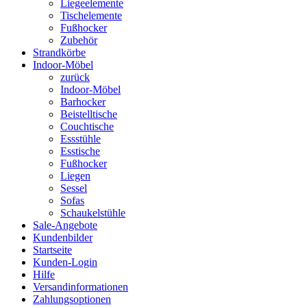
Liegeelemente
Tischelemente
Fußhocker
Zubehör
Strandkörbe
Indoor-Möbel
zurück
Indoor-Möbel
Barhocker
Beistelltische
Couchtische
Essstühle
Esstische
Fußhocker
Liegen
Sessel
Sofas
Schaukelstühle
Sale-Angebote
Kundenbilder
Startseite
Kunden-Login
Hilfe
Versandinformationen
Zahlungsoptionen