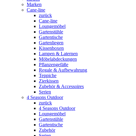
Marken
Cane-line
zurück
Cane-line
Loungemöbel
Gartenstühle
Gartentische
Gartenliegen
Kissenboxen
Lampen & Laternen
Möbelabdeckungen
Pflanzengefäße
Regale & Aufbewahrung
Teppiche
Zierkissen
Zubehör & Accessoires
Serien
4 Seasons Outdoor
zurück
4 Seasons Outdoor
Loungemöbel
Gartenstühle
Gartentische
Zubehör
Serien