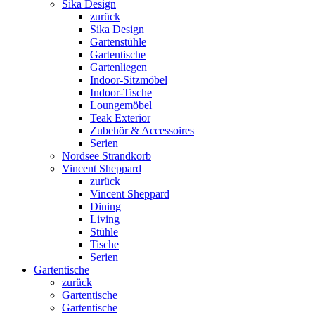
Sika Design
zurück
Sika Design
Gartenstühle
Gartentische
Gartenliegen
Indoor-Sitzmöbel
Indoor-Tische
Loungemöbel
Teak Exterior
Zubehör & Accessoires
Serien
Nordsee Strandkorb
Vincent Sheppard
zurück
Vincent Sheppard
Dining
Living
Stühle
Tische
Serien
Gartentische
zurück
Gartentische
Gartentische