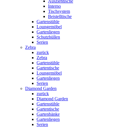
Ausziehtische
Interno
Tischsystem
Beistelltische
Gartenstühle
Loungemöbel
Gartenliegen
Schutzhüllen
Serien
Zebra
zurück
Zebra
Gartenstühle
Gartentische
Loungemöbel
Gartenliegen
Serien
Diamond Garden
zurück
Diamond Garden
Gartenstühle
Gartentische
Gartenbänke
Gartenliegen
Serien