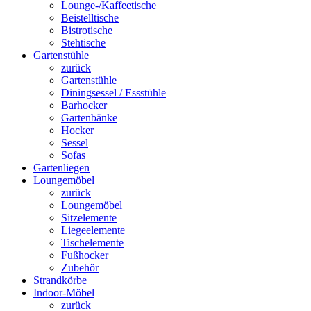
Lounge-/Kaffeetische
Beistelltische
Bistrotische
Stehtische
Gartenstühle
zurück
Gartenstühle
Diningsessel / Essstühle
Barhocker
Gartenbänke
Hocker
Sessel
Sofas
Gartenliegen
Loungemöbel
zurück
Loungemöbel
Sitzelemente
Liegeelemente
Tischelemente
Fußhocker
Zubehör
Strandkörbe
Indoor-Möbel
zurück