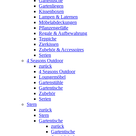
Gartentische
Gartenliegen
Kissenboxen
Lampen & Laternen
Möbelabdeckungen
Pflanzengefäße
Regale & Aufbewahrung
Teppiche
Zierkissen
Zubehör & Accessoires
Serien
4 Seasons Outdoor
zurück
4 Seasons Outdoor
Loungemöbel
Gartenstühle
Gartentische
Zubehör
Serien
Stern
zurück
Stern
Gartentische
zurück
Gartentische