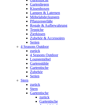
Gartentische
Gartenliegen
Kissenboxen
Lampen & Laternen
Möbelabdeckungen
Pflanzengefäße
Regale & Aufbewahrung
Teppiche
Zierkissen
Zubehör & Accessoires
Serien
4 Seasons Outdoor
zurück
4 Seasons Outdoor
Loungemöbel
Gartenstühle
Gartentische
Zubehör
Serien
Stern
zurück
Stern
Gartentische
zurück
Gartentische