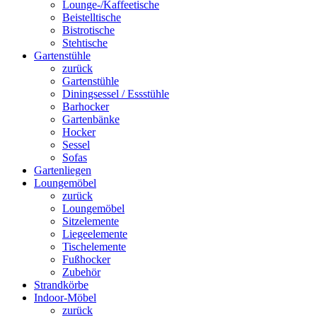
Lounge-/Kaffeetische
Beistelltische
Bistrotische
Stehtische
Gartenstühle
zurück
Gartenstühle
Diningsessel / Essstühle
Barhocker
Gartenbänke
Hocker
Sessel
Sofas
Gartenliegen
Loungemöbel
zurück
Loungemöbel
Sitzelemente
Liegeelemente
Tischelemente
Fußhocker
Zubehör
Strandkörbe
Indoor-Möbel
zurück