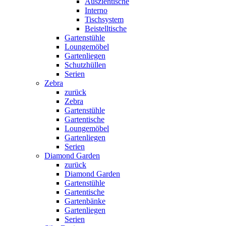
Ausziehtische
Interno
Tischsystem
Beistelltische
Gartenstühle
Loungemöbel
Gartenliegen
Schutzhüllen
Serien
Zebra
zurück
Zebra
Gartenstühle
Gartentische
Loungemöbel
Gartenliegen
Serien
Diamond Garden
zurück
Diamond Garden
Gartenstühle
Gartentische
Gartenbänke
Gartenliegen
Serien