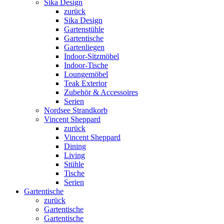
Sika Design
zurück
Sika Design
Gartenstühle
Gartentische
Gartenliegen
Indoor-Sitzmöbel
Indoor-Tische
Loungemöbel
Teak Exterior
Zubehör & Accessoires
Serien
Nordsee Strandkorb
Vincent Sheppard
zurück
Vincent Sheppard
Dining
Living
Stühle
Tische
Serien
Gartentische
zurück
Gartentische
Gartentische