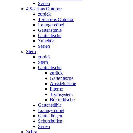
Serien
4 Seasons Outdoor
zurück
4 Seasons Outdoor
Loungemöbel
Gartenstühle
Gartentische
Zubehör
Serien
Stern
zurück
Stern
Gartentische
zurück
Gartentische
Ausziehtische
Interno
Tischsystem
Beistelltische
Gartenstühle
Loungemöbel
Gartenliegen
Schutzhüllen
Serien
Zebra