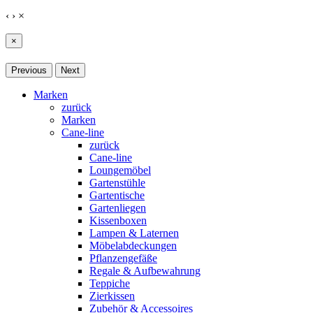
‹
›
×
×
Previous
Next
Marken
zurück
Marken
Cane-line
zurück
Cane-line
Loungemöbel
Gartenstühle
Gartentische
Gartenliegen
Kissenboxen
Lampen & Laternen
Möbelabdeckungen
Pflanzengefäße
Regale & Aufbewahrung
Teppiche
Zierkissen
Zubehör & Accessoires