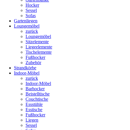
Hocker
Sessel
Sofas
Gartenliegen
Loungemöbel
zurück
Loungemöbel
Sitzelemente
Liegeelemente
Tischelemente
Fußhocker
Zubehör
Strandkörbe
Indoor-Möbel
zurück
Indoor-Möbel
Barhocker
Beistelltische
Couchtische
Essstühle
Esstische
Fußhocker
Liegen
Sessel