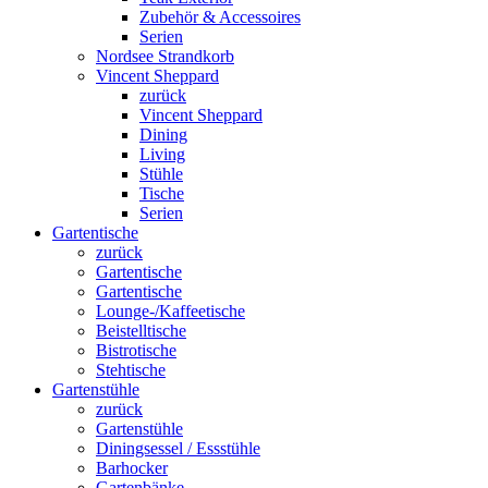
Zubehör & Accessoires
Serien
Nordsee Strandkorb
Vincent Sheppard
zurück
Vincent Sheppard
Dining
Living
Stühle
Tische
Serien
Gartentische
zurück
Gartentische
Gartentische
Lounge-/Kaffeetische
Beistelltische
Bistrotische
Stehtische
Gartenstühle
zurück
Gartenstühle
Diningsessel / Essstühle
Barhocker
Gartenbänke