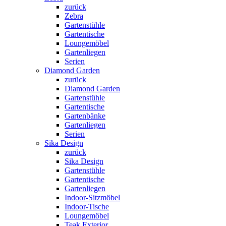
zurück
Zebra
Gartenstühle
Gartentische
Loungemöbel
Gartenliegen
Serien
Diamond Garden
zurück
Diamond Garden
Gartenstühle
Gartentische
Gartenbänke
Gartenliegen
Serien
Sika Design
zurück
Sika Design
Gartenstühle
Gartentische
Gartenliegen
Indoor-Sitzmöbel
Indoor-Tische
Loungemöbel
Teak Exterior