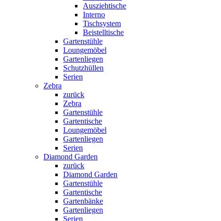
Ausziehtische
Interno
Tischsystem
Beistelltische
Gartenstühle
Loungemöbel
Gartenliegen
Schutzhüllen
Serien
Zebra
zurück
Zebra
Gartenstühle
Gartentische
Loungemöbel
Gartenliegen
Serien
Diamond Garden
zurück
Diamond Garden
Gartenstühle
Gartentische
Gartenbänke
Gartenliegen
Serien