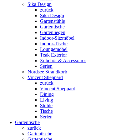
Sika Design
zurück
Sika Design
Gartenstühle
Gartentische
Gartenliegen
Indoor-Sitzmöbel
Indoor-Tische
Loungemöbel
Teak Exterior
Zubehör & Accessoires
Serien
Nordsee Strandkorb
Vincent Sheppard
zurück
Vincent Sheppard
Dining
Living
Stühle
Tische
Serien
Gartentische
zurück
Gartentische
Gartentische