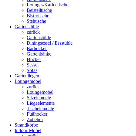
Lounge-/Kaffeetische
Beistelltische
Bistrotische
Stehtische
Gartenstühle
zurück
Gartenstühle
Diningsessel / Essstühle
Barhocker
Gartenbänke
Hocker
Sessel
Sofas
Gartenliegen
Loungemöbel
zurück
Loungemöbel
Sitzelemente
Liegeelemente
Tischelemente
Fußhocker
Zubehör
Strandkörbe
Indoor-Möbel
zurück