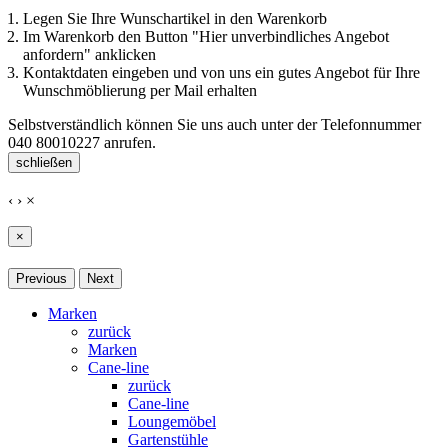
Legen Sie Ihre Wunschartikel in den Warenkorb
Im Warenkorb den Button "Hier unverbindliches Angebot
anfordern" anklicken
Kontaktdaten eingeben und von uns ein gutes Angebot für Ihre
Wunschmöblierung per Mail erhalten
Selbstverständlich können Sie uns auch unter der Telefonnummer
040 80010227
anrufen.
schließen
‹
›
×
×
Previous
Next
Marken
zurück
Marken
Cane-line
zurück
Cane-line
Loungemöbel
Gartenstühle