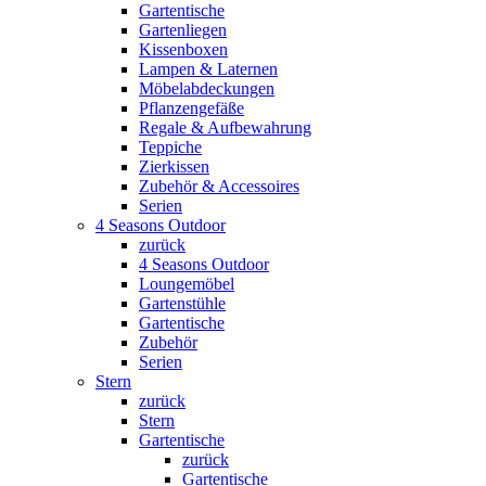
Gartentische
Gartenliegen
Kissenboxen
Lampen & Laternen
Möbelabdeckungen
Pflanzengefäße
Regale & Aufbewahrung
Teppiche
Zierkissen
Zubehör & Accessoires
Serien
4 Seasons Outdoor
zurück
4 Seasons Outdoor
Loungemöbel
Gartenstühle
Gartentische
Zubehör
Serien
Stern
zurück
Stern
Gartentische
zurück
Gartentische