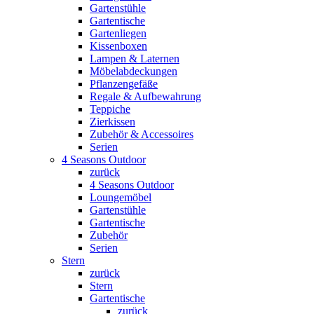
Gartenstühle
Gartentische
Gartenliegen
Kissenboxen
Lampen & Laternen
Möbelabdeckungen
Pflanzengefäße
Regale & Aufbewahrung
Teppiche
Zierkissen
Zubehör & Accessoires
Serien
4 Seasons Outdoor
zurück
4 Seasons Outdoor
Loungemöbel
Gartenstühle
Gartentische
Zubehör
Serien
Stern
zurück
Stern
Gartentische
zurück