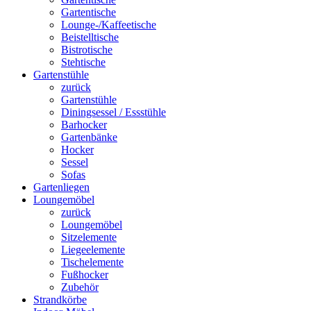
Gartentische
Lounge-/Kaffeetische
Beistelltische
Bistrotische
Stehtische
Gartenstühle
zurück
Gartenstühle
Diningsessel / Essstühle
Barhocker
Gartenbänke
Hocker
Sessel
Sofas
Gartenliegen
Loungemöbel
zurück
Loungemöbel
Sitzelemente
Liegeelemente
Tischelemente
Fußhocker
Zubehör
Strandkörbe