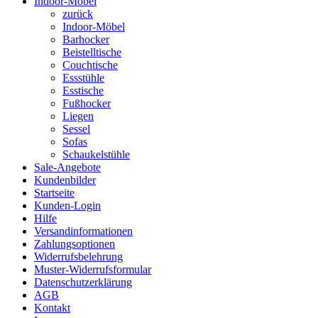
Indoor-Möbel
zurück
Indoor-Möbel
Barhocker
Beistelltische
Couchtische
Essstühle
Esstische
Fußhocker
Liegen
Sessel
Sofas
Schaukelstühle
Sale-Angebote
Kundenbilder
Startseite
Kunden-Login
Hilfe
Versandinformationen
Zahlungsoptionen
Widerrufsbelehrung
Muster-Widerrufsformular
Datenschutzerklärung
AGB
Kontakt