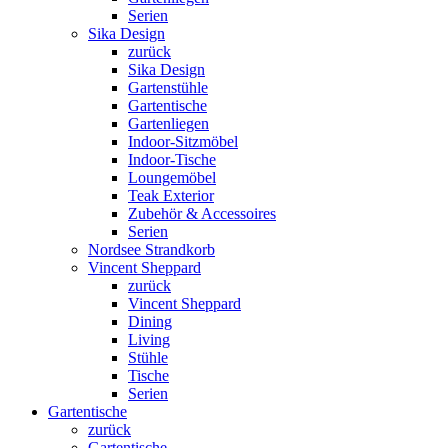
Serien
Sika Design
zurück
Sika Design
Gartenstühle
Gartentische
Gartenliegen
Indoor-Sitzmöbel
Indoor-Tische
Loungemöbel
Teak Exterior
Zubehör & Accessoires
Serien
Nordsee Strandkorb
Vincent Sheppard
zurück
Vincent Sheppard
Dining
Living
Stühle
Tische
Serien
Gartentische
zurück
Gartentische