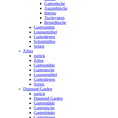
Gartentische
Ausziehtische
Interno
Tischsystem
Beistelltische
Gartenstühle
Loungemöbel
Gartenliegen
Schutzhüllen
Serien
Zebra
zurück
Zebra
Gartenstühle
Gartentische
Loungemöbel
Gartenliegen
Serien
Diamond Garden
zurück
Diamond Garden
Gartenstühle
Gartentische
Gartenbänke
Gartenliegen