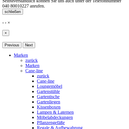
Selbstverständlich können Sie uns auch unter der Telefonnummer
040 80010227
anrufen.
schließen
‹
›
×
×
Previous
Next
Marken
zurück
Marken
Cane-line
zurück
Cane-line
Loungemöbel
Gartenstühle
Gartentische
Gartenliegen
Kissenboxen
Lampen & Laternen
Möbelabdeckungen
Pflanzengefäße
Regale & Aufbewahrung