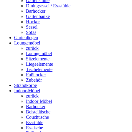
Gartenstühle
Diningsessel / Essstühle
Barhocker
Gartenbänke
Hocker
Sessel
Sofas
Gartenliegen
Loungemöbel
zurück
Loungemöbel
Sitzelemente
Liegeelemente
Tischelemente
Fußhocker
Zubehör
Strandkörbe
Indoor-Möbel
zurück
Indoor-Möbel
Barhocker
Beistelltische
Couchtische
Essstühle
Esstische