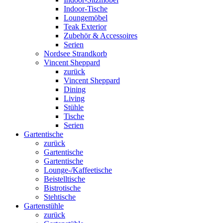
Indoor-Tische
Loungemöbel
Teak Exterior
Zubehör & Accessoires
Serien
Nordsee Strandkorb
Vincent Sheppard
zurück
Vincent Sheppard
Dining
Living
Stühle
Tische
Serien
Gartentische
zurück
Gartentische
Gartentische
Lounge-/Kaffeetische
Beistelltische
Bistrotische
Stehtische
Gartenstühle
zurück