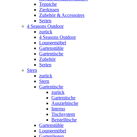
Teppiche
Zierkissen
Zubehör & Accessoires
Serien
4 Seasons Outdoor
zurück
4 Seasons Outdoor
Loungemöbel
Gartenstühle
Gartentische
Zubehör
Serien
Stern
zurück
Stern
Gartentische
zurück
Gartentische
Ausziehtische
Interno
Tischsystem
Beistelltische
Gartenstühle
Loungemöbel
Gartenliegen