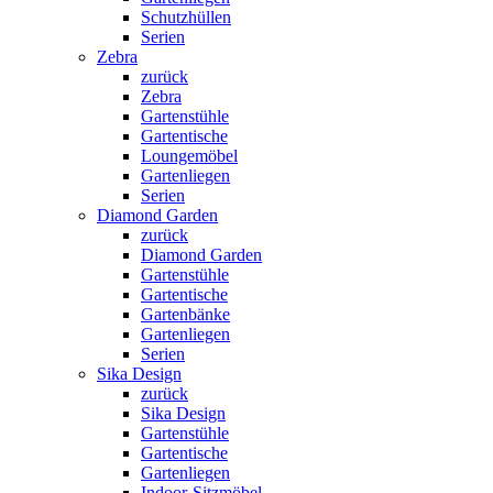
Schutzhüllen
Serien
Zebra
zurück
Zebra
Gartenstühle
Gartentische
Loungemöbel
Gartenliegen
Serien
Diamond Garden
zurück
Diamond Garden
Gartenstühle
Gartentische
Gartenbänke
Gartenliegen
Serien
Sika Design
zurück
Sika Design
Gartenstühle
Gartentische
Gartenliegen
Indoor-Sitzmöbel