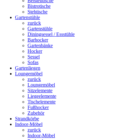
Beistelltische
Bistrotische
Stehtische
Gartenstühle
zurück
Gartenstühle
Diningsessel / Essstühle
Barhocker
Gartenbänke
Hocker
Sessel
Sofas
Gartenliegen
Loungemöbel
zurück
Loungemöbel
Sitzelemente
Liegeelemente
Tischelemente
Fußhocker
Zubehör
Strandkörbe
Indoor-Möbel
zurück
Indoor-Möbel