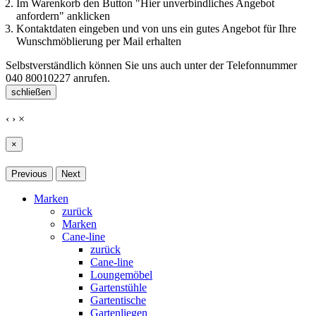
Im Warenkorb den Button "Hier unverbindliches Angebot
anfordern" anklicken
Kontaktdaten eingeben und von uns ein gutes Angebot für Ihre
Wunschmöblierung per Mail erhalten
Selbstverständlich können Sie uns auch unter der Telefonnummer
040 80010227
anrufen.
schließen
‹
›
×
×
Previous
Next
Marken
zurück
Marken
Cane-line
zurück
Cane-line
Loungemöbel
Gartenstühle
Gartentische
Gartenliegen