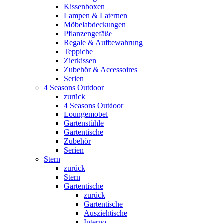
Kissenboxen
Lampen & Laternen
Möbelabdeckungen
Pflanzengefäße
Regale & Aufbewahrung
Teppiche
Zierkissen
Zubehör & Accessoires
Serien
4 Seasons Outdoor
zurück
4 Seasons Outdoor
Loungemöbel
Gartenstühle
Gartentische
Zubehör
Serien
Stern
zurück
Stern
Gartentische
zurück
Gartentische
Ausziehtische
Interno