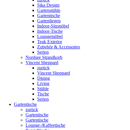
Sika Design
Gartenstühle
Gartentische
Gartenliegen
Indoor-Sitzmöbel
Indoor-Tische
Loungemöbel
Teak Exterior
Zubehör & Accessoires
Serien
Nordsee Strandkorb
Vincent Sheppard
zurück
Vincent Sheppard
Dining
Living
Stühle
Tische
Serien
Gartentische
zurück
Gartentische
Gartentische
Lounge-/Kaffeetische