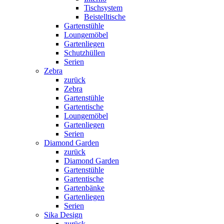
Tischsystem
Beistelltische
Gartenstühle
Loungemöbel
Gartenliegen
Schutzhüllen
Serien
Zebra
zurück
Zebra
Gartenstühle
Gartentische
Loungemöbel
Gartenliegen
Serien
Diamond Garden
zurück
Diamond Garden
Gartenstühle
Gartentische
Gartenbänke
Gartenliegen
Serien
Sika Design
zurück