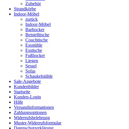
Zubehör
Strandkörbe
Indoor-Möbel
zurück
Indoor-Möbel
Barhocker
Beistelltische
Couchtische
Essstühle
Esstische
Fußhocker
Liegen
Sessel
Sofas
Schaukelstühle
Sale-Angebote
Kundenbilder
Startseite
Kunden-Login
Hilfe
Versandinformationen
Zahlungsoptionen
Widerrufsbelehrung
Muster-Widerrufsformular
Datenschutzerklärung