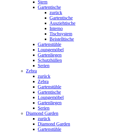
Stern
Gartentische
zurück
Gartentische
Ausziehtische
Interno
Tischsystem
Beistelltische
Gartenstühle
Loungemöbel
Gartenliegen
Schutzhüllen
Serien
Zebra
zurück
Zebra
Gartenstühle
Gartentische
Loungemöbel
Gartenliegen
Serien
Diamond Garden
zurück
Diamond Garden
Gartenstühle