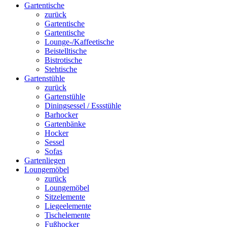
Gartentische
zurück
Gartentische
Gartentische
Lounge-/Kaffeetische
Beistelltische
Bistrotische
Stehtische
Gartenstühle
zurück
Gartenstühle
Diningsessel / Essstühle
Barhocker
Gartenbänke
Hocker
Sessel
Sofas
Gartenliegen
Loungemöbel
zurück
Loungemöbel
Sitzelemente
Liegeelemente
Tischelemente
Fußhocker