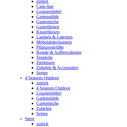
zurück
Cane-line
Loungemöbel
Gartenstühle
Gartentische
Gartenliegen
Kissenboxen
Lampen & Laternen
Möbelabdeckungen
Pflanzengefäße
Regale & Aufbewahrung
Teppiche
Zierkissen
Zubehör & Accessoires
Serien
4 Seasons Outdoor
zurück
4 Seasons Outdoor
Loungemöbel
Gartenstühle
Gartentische
Zubehör
Serien
Stern
zurück