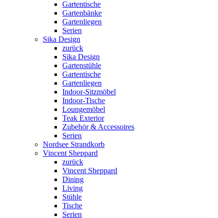
Gartentische
Gartenbänke
Gartenliegen
Serien
Sika Design
zurück
Sika Design
Gartenstühle
Gartentische
Gartenliegen
Indoor-Sitzmöbel
Indoor-Tische
Loungemöbel
Teak Exterior
Zubehör & Accessoires
Serien
Nordsee Strandkorb
Vincent Sheppard
zurück
Vincent Sheppard
Dining
Living
Stühle
Tische
Serien