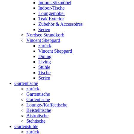
Indoor-Sitzmöbel
Indoor-Tische
Loungemöbel
Teak Exterior
Zubehör & Accessoires
Serien
Nordsee Strandkorb
Vincent Sheppard
zurück
Vincent Sheppard
Dining
Living
Stühle
Tische
Serien
Gartentische
zurück
Gartentische
Gartentische
Lounge-/Kaffeetische
Beistelltische
Bistrotische
Stehtische
Gartenstühle
zurück