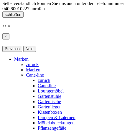
Selbstverständlich können Sie uns auch unter der Telefonnummer
040 80010227
anrufen.
schließen
‹
›
×
×
Previous
Next
Marken
zurück
Marken
Cane-line
zurück
Cane-line
Loungemöbel
Gartenstühle
Gartentische
Gartenliegen
Kissenboxen
Lampen & Laternen
Möbelabdeckungen
Pflanzengefäße