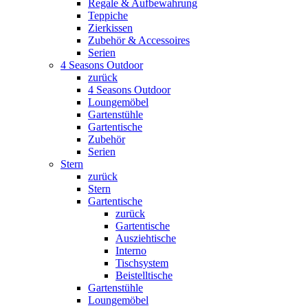
Regale & Aufbewahrung
Teppiche
Zierkissen
Zubehör & Accessoires
Serien
4 Seasons Outdoor
zurück
4 Seasons Outdoor
Loungemöbel
Gartenstühle
Gartentische
Zubehör
Serien
Stern
zurück
Stern
Gartentische
zurück
Gartentische
Ausziehtische
Interno
Tischsystem
Beistelltische
Gartenstühle
Loungemöbel