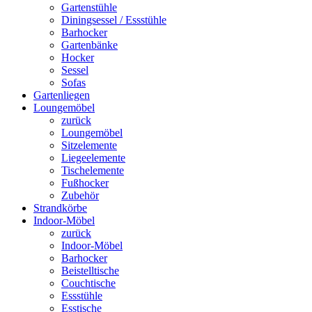
Gartenstühle
Diningsessel / Essstühle
Barhocker
Gartenbänke
Hocker
Sessel
Sofas
Gartenliegen
Loungemöbel
zurück
Loungemöbel
Sitzelemente
Liegeelemente
Tischelemente
Fußhocker
Zubehör
Strandkörbe
Indoor-Möbel
zurück
Indoor-Möbel
Barhocker
Beistelltische
Couchtische
Essstühle
Esstische