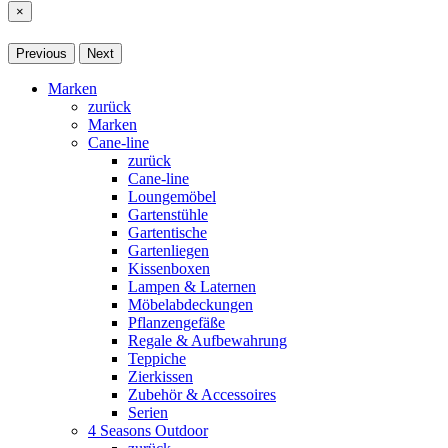
×
Previous
Next
Marken
zurück
Marken
Cane-line
zurück
Cane-line
Loungemöbel
Gartenstühle
Gartentische
Gartenliegen
Kissenboxen
Lampen & Laternen
Möbelabdeckungen
Pflanzengefäße
Regale & Aufbewahrung
Teppiche
Zierkissen
Zubehör & Accessoires
Serien
4 Seasons Outdoor