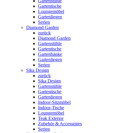
Gartenstühle
Gartentische
Loungemöbel
Gartenliegen
Serien
Diamond Garden
zurück
Diamond Garden
Gartenstühle
Gartentische
Gartenbänke
Gartenliegen
Serien
Sika Design
zurück
Sika Design
Gartenstühle
Gartentische
Gartenliegen
Indoor-Sitzmöbel
Indoor-Tische
Loungemöbel
Teak Exterior
Zubehör & Accessoires
Serien