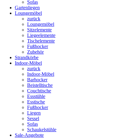
Sofas
Gartenliegen
Loungemöbel
zurück
Loungemöbel
Sitzelemente
Liegeelemente
Tischelemente
Fußhocker
Zubehör
Strandkörbe
Indoor-Möbel
zurück
Indoor-Möbel
Barhocker
Beistelltische
Couchtische
Essstühle
Esstische
Fußhocker
Liegen
Sessel
Sofas
Schaukelstühle
Sale-Angebote