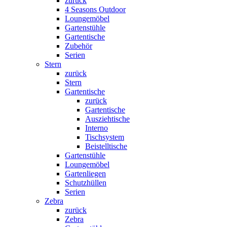
zurück
4 Seasons Outdoor
Loungemöbel
Gartenstühle
Gartentische
Zubehör
Serien
Stern
zurück
Stern
Gartentische
zurück
Gartentische
Ausziehtische
Interno
Tischsystem
Beistelltische
Gartenstühle
Loungemöbel
Gartenliegen
Schutzhüllen
Serien
Zebra
zurück
Zebra