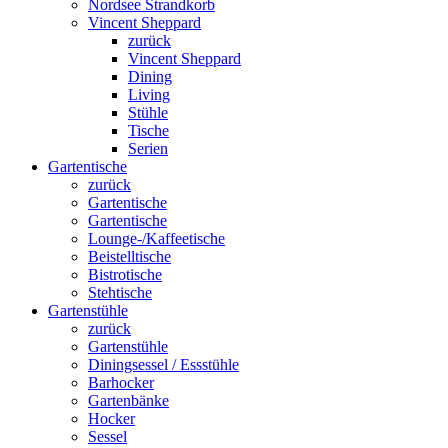
Nordsee Strandkorb
Vincent Sheppard
zurück
Vincent Sheppard
Dining
Living
Stühle
Tische
Serien
Gartentische
zurück
Gartentische
Gartentische
Lounge-/Kaffeetische
Beistelltische
Bistrotische
Stehtische
Gartenstühle
zurück
Gartenstühle
Diningsessel / Essstühle
Barhocker
Gartenbänke
Hocker
Sessel