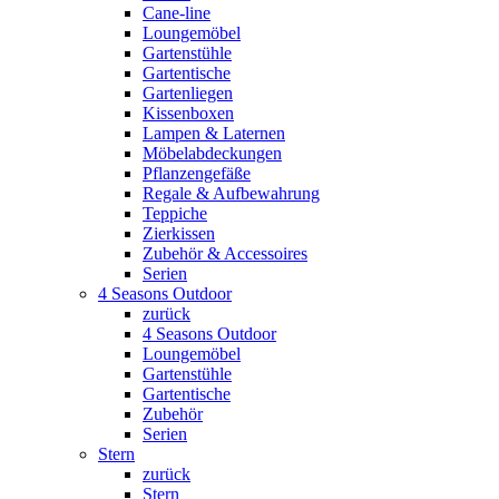
Cane-line
Loungemöbel
Gartenstühle
Gartentische
Gartenliegen
Kissenboxen
Lampen & Laternen
Möbelabdeckungen
Pflanzengefäße
Regale & Aufbewahrung
Teppiche
Zierkissen
Zubehör & Accessoires
Serien
4 Seasons Outdoor
zurück
4 Seasons Outdoor
Loungemöbel
Gartenstühle
Gartentische
Zubehör
Serien
Stern
zurück
Stern