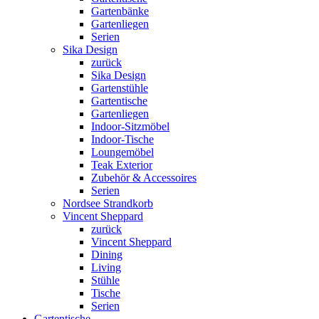
Gartenbänke
Gartenliegen
Serien
Sika Design
zurück
Sika Design
Gartenstühle
Gartentische
Gartenliegen
Indoor-Sitzmöbel
Indoor-Tische
Loungemöbel
Teak Exterior
Zubehör & Accessoires
Serien
Nordsee Strandkorb
Vincent Sheppard
zurück
Vincent Sheppard
Dining
Living
Stühle
Tische
Serien
Gartentische