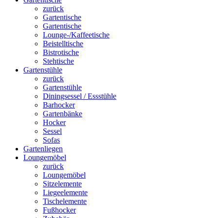
zurück
Gartentische
Gartentische
Lounge-/Kaffeetische
Beistelltische
Bistrotische
Stehtische
Gartenstühle
zurück
Gartenstühle
Diningsessel / Essstühle
Barhocker
Gartenbänke
Hocker
Sessel
Sofas
Gartenliegen
Loungemöbel
zurück
Loungemöbel
Sitzelemente
Liegeelemente
Tischelemente
Fußhocker