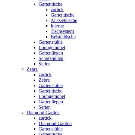
Gartentische
zurück
Gartentische
Ausziehtische
Interno
Tischsystem
Beistelltische
Gartenstühle
Loungemöbel
Gartenliegen
Schutzhüllen
Serien
Zebra
zurück
Zebra
Gartenstühle
Gartentische
Loungemöbel
Gartenliegen
Serien
Diamond Garden
zurück
Diamond Garden
Gartenstühle
Gartentische