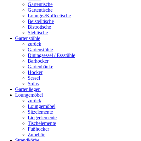
Gartentische
Gartentische
Lounge-/Kaffeetische
Beistelltische
Bistrotische
Stehtische
Gartenstühle
zurück
Gartenstühle
Diningsessel / Essstühle
Barhocker
Gartenbänke
Hocker
Sessel
Sofas
Gartenliegen
Loungemöbel
zurück
Loungemöbel
Sitzelemente
Liegeelemente
Tischelemente
Fußhocker
Zubehör
Strandkörbe