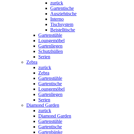
zurück
Gartentische
Ausziehtische
Interno
Tischsystem
Beistelltische
Gartenstühle
Loungemöbel
Gartenliegen
Schutzhüllen
Serien
Zebra
zurück
Zebra
Gartenstühle
Gartentische
Loungemöbel
Gartenliegen
Serien
Diamond Garden
zurück
Diamond Garden
Gartenstühle
Gartentische
Gartenbänke