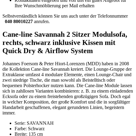
Kontaktdaten eingeben und von uns ein gutes Angebot für
Ihre Wunschmöblierung per Mail erhalten
Selbstverständlich können Sie uns auch unter der Telefonnummer
040 80010227
anrufen.
Cane-line Savannah 2 Sitzer Modulsofa,
rechts, schwarz inklusive Kissen mit
Quick Dry & Airflow System
Johannes Foersom & Peter Hiort-Lorenzen (MDD) haben in 2008
die Kollektion Cane-line Savannah kreiert. Die Lounge-Gruppe der
Extraklasse umfasst 4 modulare Elemente, einen Lounge-Chair und
zwei niedrige Tische, die man sowohl als Beistelltisch oder
bequemen Polsterhocker nutzen kann. Die Cane-line Module lassen
sich in zahllosen Varianten kombinieren: z. B. zu einem einladenden
Ecksofa oder zu einem freistehenden großzügigen Sofa. Doch egal
in welcher Komposition, der große Komfort und die in sorgfältiger
Handarbeit geschaffenen, elegant gerundeten Linien, begeistern
immer.
Serie: SAVANNAH
Farbe: Schwarz
Breite: 135 cm