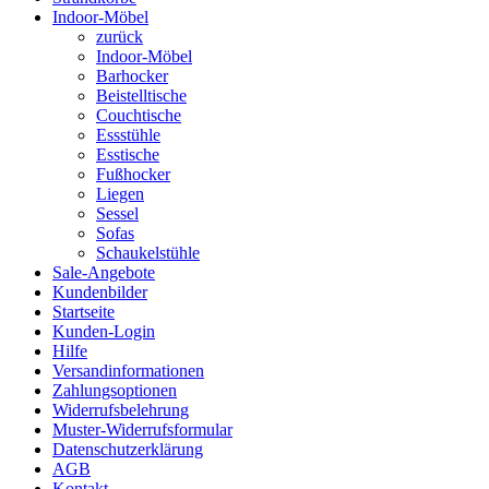
Indoor-Möbel
zurück
Indoor-Möbel
Barhocker
Beistelltische
Couchtische
Essstühle
Esstische
Fußhocker
Liegen
Sessel
Sofas
Schaukelstühle
Sale-Angebote
Kundenbilder
Startseite
Kunden-Login
Hilfe
Versandinformationen
Zahlungsoptionen
Widerrufsbelehrung
Muster-Widerrufsformular
Datenschutzerklärung
AGB
Kontakt