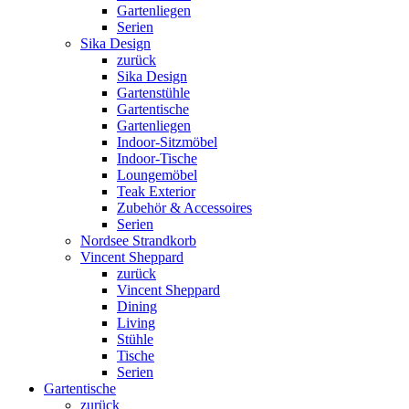
Gartenliegen
Serien
Sika Design
zurück
Sika Design
Gartenstühle
Gartentische
Gartenliegen
Indoor-Sitzmöbel
Indoor-Tische
Loungemöbel
Teak Exterior
Zubehör & Accessoires
Serien
Nordsee Strandkorb
Vincent Sheppard
zurück
Vincent Sheppard
Dining
Living
Stühle
Tische
Serien
Gartentische
zurück