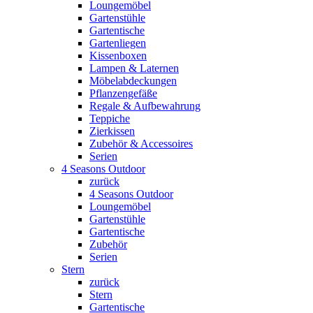
Loungemöbel
Gartenstühle
Gartentische
Gartenliegen
Kissenboxen
Lampen & Laternen
Möbelabdeckungen
Pflanzengefäße
Regale & Aufbewahrung
Teppiche
Zierkissen
Zubehör & Accessoires
Serien
4 Seasons Outdoor
zurück
4 Seasons Outdoor
Loungemöbel
Gartenstühle
Gartentische
Zubehör
Serien
Stern
zurück
Stern
Gartentische