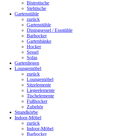
Bistrotische
Stehtische
Gartenstühle
zurück
Gartenstühle
Diningsessel / Essstühle
Barhocker
Gartenbänke
Hocker
Sessel
Sofas
Gartenliegen
Loungemöbel
zurück
Loungemöbel
Sitzelemente
Liegeelemente
Tischelemente
Fußhocker
Zubehör
Strandkörbe
Indoor-Möbel
zurück
Indoor-Möbel
Barhocker