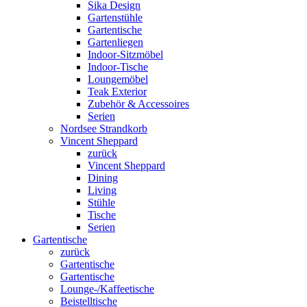
Sika Design
Gartenstühle
Gartentische
Gartenliegen
Indoor-Sitzmöbel
Indoor-Tische
Loungemöbel
Teak Exterior
Zubehör & Accessoires
Serien
Nordsee Strandkorb
Vincent Sheppard
zurück
Vincent Sheppard
Dining
Living
Stühle
Tische
Serien
Gartentische
zurück
Gartentische
Gartentische
Lounge-/Kaffeetische
Beistelltische