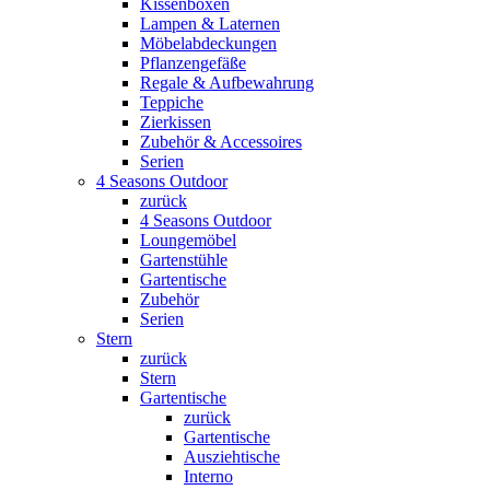
Kissenboxen
Lampen & Laternen
Möbelabdeckungen
Pflanzengefäße
Regale & Aufbewahrung
Teppiche
Zierkissen
Zubehör & Accessoires
Serien
4 Seasons Outdoor
zurück
4 Seasons Outdoor
Loungemöbel
Gartenstühle
Gartentische
Zubehör
Serien
Stern
zurück
Stern
Gartentische
zurück
Gartentische
Ausziehtische
Interno