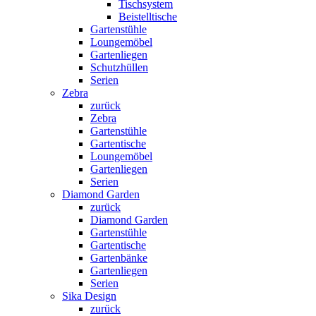
Tischsystem
Beistelltische
Gartenstühle
Loungemöbel
Gartenliegen
Schutzhüllen
Serien
Zebra
zurück
Zebra
Gartenstühle
Gartentische
Loungemöbel
Gartenliegen
Serien
Diamond Garden
zurück
Diamond Garden
Gartenstühle
Gartentische
Gartenbänke
Gartenliegen
Serien
Sika Design
zurück