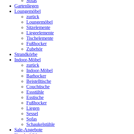
Sofas
Gartenliegen
Loungemöbel
zurück
Loungemöbel
Sitzelemente
Liegeelemente
Tischelemente
Fußhocker
Zubehör
Strandkörbe
Indoor-Möbel
zurück
Indoor-Möbel
Barhocker
Beistelltische
Couchtische
Essstühle
Esstische
Fußhocker
Liegen
Sessel
Sofas
Schaukelstühle
Sale-Angebote