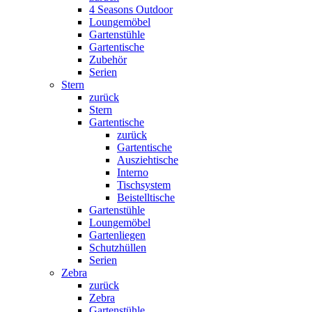
4 Seasons Outdoor
Loungemöbel
Gartenstühle
Gartentische
Zubehör
Serien
Stern
zurück
Stern
Gartentische
zurück
Gartentische
Ausziehtische
Interno
Tischsystem
Beistelltische
Gartenstühle
Loungemöbel
Gartenliegen
Schutzhüllen
Serien
Zebra
zurück
Zebra
Gartenstühle