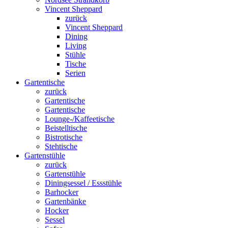
Vincent Sheppard
zurück
Vincent Sheppard
Dining
Living
Stühle
Tische
Serien
Gartentische
zurück
Gartentische
Gartentische
Lounge-/Kaffeetische
Beistelltische
Bistrotische
Stehtische
Gartenstühle
zurück
Gartenstühle
Diningsessel / Essstühle
Barhocker
Gartenbänke
Hocker
Sessel