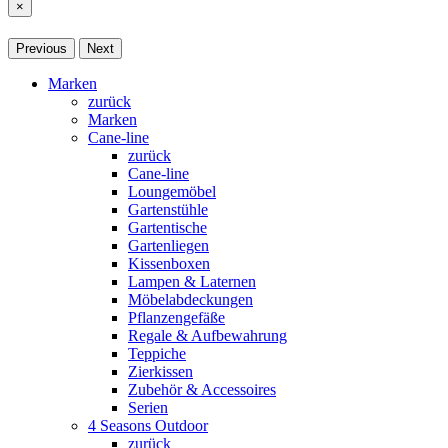
×
Previous
Next
Marken
zurück
Marken
Cane-line
zurück
Cane-line
Loungemöbel
Gartenstühle
Gartentische
Gartenliegen
Kissenboxen
Lampen & Laternen
Möbelabdeckungen
Pflanzengefäße
Regale & Aufbewahrung
Teppiche
Zierkissen
Zubehör & Accessoires
Serien
4 Seasons Outdoor
zurück