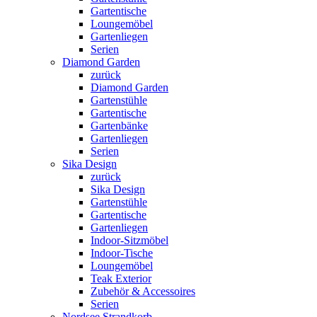
Gartentische
Loungemöbel
Gartenliegen
Serien
Diamond Garden
zurück
Diamond Garden
Gartenstühle
Gartentische
Gartenbänke
Gartenliegen
Serien
Sika Design
zurück
Sika Design
Gartenstühle
Gartentische
Gartenliegen
Indoor-Sitzmöbel
Indoor-Tische
Loungemöbel
Teak Exterior
Zubehör & Accessoires
Serien
Nordsee Strandkorb