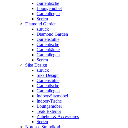
Gartentische
Loungemöbel
Gartenliegen
Serien
Diamond Garden
zurück
Diamond Garden
Gartenstühle
Gartentische
Gartenbänke
Gartenliegen
Serien
Sika Design
zurück
Sika Design
Gartenstühle
Gartentische
Gartenliegen
Indoor-Sitzmöbel
Indoor-Tische
Loungemöbel
Teak Exterior
Zubehör & Accessoires
Serien
Nordsee Strandkorb