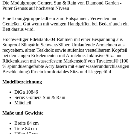
Die Modulgruppe Gomera Sun & Rain von Diamond Garden -
Purer Genuss auf höchstem Niveau
Eine Loungegruppe lädt ein zum Entspannen, Verweilen und
Genießen. Gut wenn mit wenigen Handgriffen bei Bedarf auch ein
Bett daraus wird.
Hochwertiger Edelstahl/304-Rahmen mit einer Bespannung aus
Sunproof Sling® in Schwarz/Silber. Umlaufende Armlehnen aus
recyceltem, altem Teakholz sowie stufenlos verstellbarem Kopfteil
bei den langen Eckelementen mit Armlehne. Inklusive Sitz- und
Rückenkissen mit wasserfestem Markenstoff von Tuvatextil® (100
% spinndüsengefärbte Acrylfasern mit einer wasserundurchlässigen
Beschichtung) für ein komfortables Sitz- und Liegegefühl.
Modellbezeichnung
DiGa 10846
Serie: Gomera Sun & Rain
Mittelteil
Maße und Gewichte
Breite 84 cm
Tiefe 84 cm
Höhe 47 cm