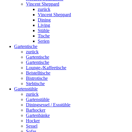
Vincent Sheppard
zurück
Vincent Sheppard
Dining
Living
Stühle
Tische
Serien
Gartentische
zurück
Gartentische
Gartentische
Lounge-/Kaffeetische
Beistelltische
Bistrotische
Stehtische
Gartenstühle
zurück
Gartenstühle
Diningsessel / Essstühle
Barhocker
Gartenbänke
Hocker
Sessel
Sofas