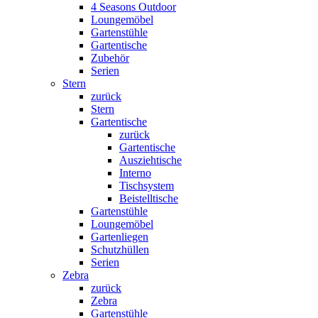
4 Seasons Outdoor
Loungemöbel
Gartenstühle
Gartentische
Zubehör
Serien
Stern
zurück
Stern
Gartentische
zurück
Gartentische
Ausziehtische
Interno
Tischsystem
Beistelltische
Gartenstühle
Loungemöbel
Gartenliegen
Schutzhüllen
Serien
Zebra
zurück
Zebra
Gartenstühle