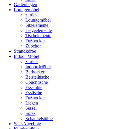
Gartenliegen
Loungemöbel
zurück
Loungemöbel
Sitzelemente
Liegeelemente
Tischelemente
Fußhocker
Zubehör
Strandkörbe
Indoor-Möbel
zurück
Indoor-Möbel
Barhocker
Beistelltische
Couchtische
Essstühle
Esstische
Fußhocker
Liegen
Sessel
Sofas
Schaukelstühle
Sale-Angebote
Kundenbilder