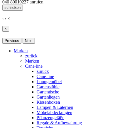
040 80010227
anrufen.
schließen
‹
›
×
×
Previous
Next
Marken
zurück
Marken
Cane-line
zurück
Cane-line
Loungemöbel
Gartenstühle
Gartentische
Gartenliegen
Kissenboxen
Lampen & Laternen
Möbelabdeckungen
Pflanzengefäße
Regale & Aufbewahrung
Teppiche