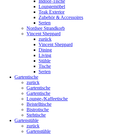
Indoor-Tische
Loungemöbel
Teak Exterior
Zubehör & Accessoires
Serien
Nordsee Strandkorb
Vincent Sheppard
zurück
Vincent Sheppard
Dining
Living
Stühle
Tische
Serien
Gartentische
zurück
Gartentische
Gartentische
Lounge-/Kaffeetische
Beistelltische
Bistrotische
Stehtische
Gartenstühle
zurück
Gartenstühle