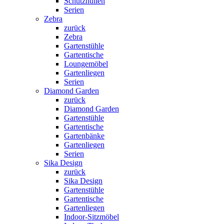
Schutzhüllen
Serien
Zebra
zurück
Zebra
Gartenstühle
Gartentische
Loungemöbel
Gartenliegen
Serien
Diamond Garden
zurück
Diamond Garden
Gartenstühle
Gartentische
Gartenbänke
Gartenliegen
Serien
Sika Design
zurück
Sika Design
Gartenstühle
Gartentische
Gartenliegen
Indoor-Sitzmöbel