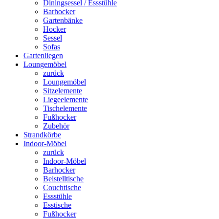
Diningsessel / Essstühle
Barhocker
Gartenbänke
Hocker
Sessel
Sofas
Gartenliegen
Loungemöbel
zurück
Loungemöbel
Sitzelemente
Liegeelemente
Tischelemente
Fußhocker
Zubehör
Strandkörbe
Indoor-Möbel
zurück
Indoor-Möbel
Barhocker
Beistelltische
Couchtische
Essstühle
Esstische
Fußhocker