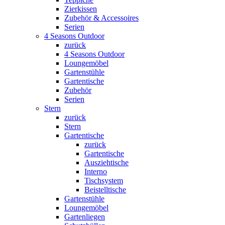
Zierkissen
Zubehör & Accessoires
Serien
4 Seasons Outdoor
zurück
4 Seasons Outdoor
Loungemöbel
Gartenstühle
Gartentische
Zubehör
Serien
Stern
zurück
Stern
Gartentische
zurück
Gartentische
Ausziehtische
Interno
Tischsystem
Beistelltische
Gartenstühle
Loungemöbel
Gartenliegen