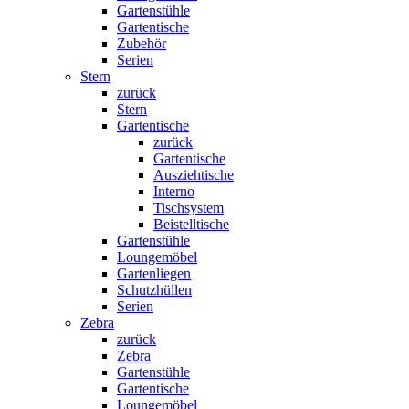
Gartenstühle
Gartentische
Zubehör
Serien
Stern
zurück
Stern
Gartentische
zurück
Gartentische
Ausziehtische
Interno
Tischsystem
Beistelltische
Gartenstühle
Loungemöbel
Gartenliegen
Schutzhüllen
Serien
Zebra
zurück
Zebra
Gartenstühle
Gartentische
Loungemöbel