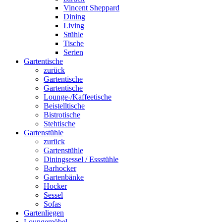
Vincent Sheppard
Dining
Living
Stühle
Tische
Serien
Gartentische
zurück
Gartentische
Gartentische
Lounge-/Kaffeetische
Beistelltische
Bistrotische
Stehtische
Gartenstühle
zurück
Gartenstühle
Diningsessel / Essstühle
Barhocker
Gartenbänke
Hocker
Sessel
Sofas
Gartenliegen
Loungemöbel