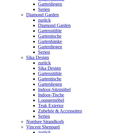
Gartenliegen
Serien
Diamond Garden
zurück
Diamond Garden
Gartenstühle
Gartentische
Gartenbänke
Gartenliegen
Serien
Sika Design
zurück
Sika Design
Gartenstühle
Gartentische
Gartenliegen
Indoor-Sitzmöbel
Indoor-Tische
Loungemöbel
Teak Exterior
Zubehör & Accessoires
Serien
Nordsee Strandkorb
Vincent Sheppard
zurück