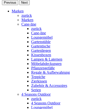
Previous
Next
Marken
zurück
Marken
Cane-line
zurück
Cane-line
Loungemöbel
Gartenstühle
Gartentische
Gartenliegen
Kissenboxen
Lampen & Laternen
Möbelabdeckungen
Pflanzengefäße
Regale & Aufbewahrung
Teppiche
Zierkissen
Zubehör & Accessoires
Serien
4 Seasons Outdoor
zurück
4 Seasons Outdoor
Loungemöbel