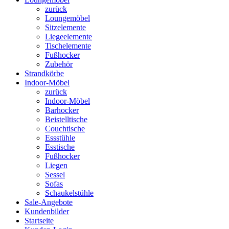
zurück
Loungemöbel
Sitzelemente
Liegeelemente
Tischelemente
Fußhocker
Zubehör
Strandkörbe
Indoor-Möbel
zurück
Indoor-Möbel
Barhocker
Beistelltische
Couchtische
Essstühle
Esstische
Fußhocker
Liegen
Sessel
Sofas
Schaukelstühle
Sale-Angebote
Kundenbilder
Startseite