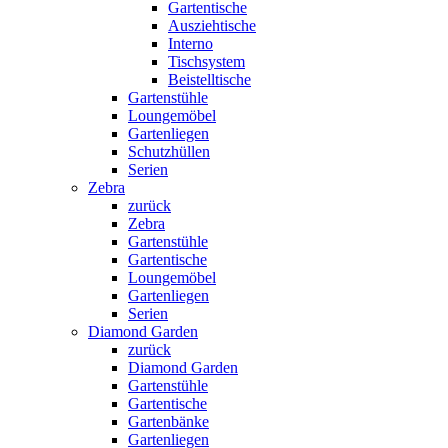
Gartentische
Ausziehtische
Interno
Tischsystem
Beistelltische
Gartenstühle
Loungemöbel
Gartenliegen
Schutzhüllen
Serien
Zebra
zurück
Zebra
Gartenstühle
Gartentische
Loungemöbel
Gartenliegen
Serien
Diamond Garden
zurück
Diamond Garden
Gartenstühle
Gartentische
Gartenbänke
Gartenliegen