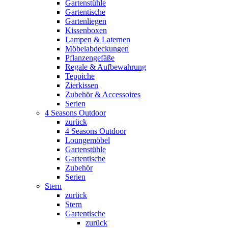
Gartenstühle
Gartentische
Gartenliegen
Kissenboxen
Lampen & Laternen
Möbelabdeckungen
Pflanzengefäße
Regale & Aufbewahrung
Teppiche
Zierkissen
Zubehör & Accessoires
Serien
4 Seasons Outdoor
zurück
4 Seasons Outdoor
Loungemöbel
Gartenstühle
Gartentische
Zubehör
Serien
Stern
zurück
Stern
Gartentische
zurück