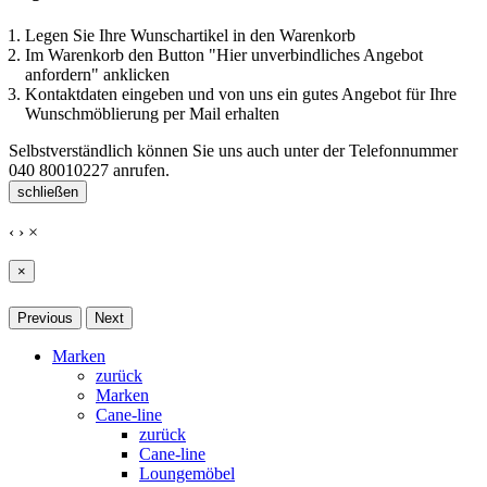
Legen Sie Ihre Wunschartikel in den Warenkorb
Im Warenkorb den Button "Hier unverbindliches Angebot
anfordern" anklicken
Kontaktdaten eingeben und von uns ein gutes Angebot für Ihre
Wunschmöblierung per Mail erhalten
Selbstverständlich können Sie uns auch unter der Telefonnummer
040 80010227
anrufen.
schließen
‹
›
×
×
Previous
Next
Marken
zurück
Marken
Cane-line
zurück
Cane-line
Loungemöbel