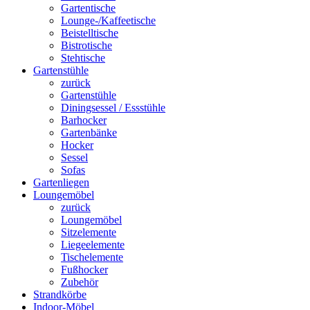
Gartentische
Lounge-/Kaffeetische
Beistelltische
Bistrotische
Stehtische
Gartenstühle
zurück
Gartenstühle
Diningsessel / Essstühle
Barhocker
Gartenbänke
Hocker
Sessel
Sofas
Gartenliegen
Loungemöbel
zurück
Loungemöbel
Sitzelemente
Liegeelemente
Tischelemente
Fußhocker
Zubehör
Strandkörbe
Indoor-Möbel