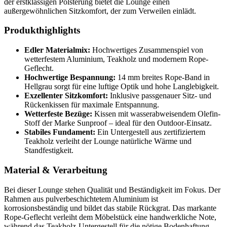
der erstklassigen Polsterung bietet die Lounge einen
außergewöhnlichen Sitzkomfort, der zum Verweilen einlädt.
Produkthighlights
Edler Materialmix:
Hochwertiges Zusammenspiel von
wetterfestem Aluminium, Teakholz und modernem Rope-
Geflecht.
Hochwertige Bespannung:
14 mm breites Rope-Band in
Hellgrau sorgt für eine luftige Optik und hohe Langlebigkeit.
Exzellenter Sitzkomfort:
Inklusive passgenauer Sitz- und
Rückenkissen für maximale Entspannung.
Wetterfeste Bezüge:
Kissen mit wasserabweisendem Olefin-
Stoff der Marke Sunproof – ideal für den Outdoor-Einsatz.
Stabiles Fundament:
Ein Untergestell aus zertifiziertem
Teakholz verleiht der Lounge natürliche Wärme und
Standfestigkeit.
Material & Verarbeitung
Bei dieser Lounge stehen Qualität und Beständigkeit im Fokus. Der
Rahmen aus pulverbeschichtetem Aluminium ist
korrosionsbeständig und bildet das stabile Rückgrat. Das markante
Rope-Geflecht verleiht dem Möbelstück eine handwerkliche Note,
während das Teakholz-Untergestell für die nötige Bodenhaftung