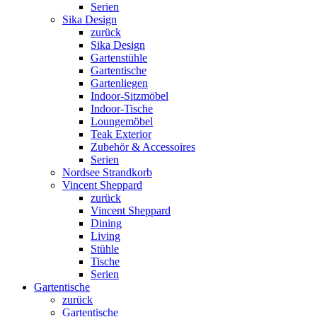
Serien
Sika Design
zurück
Sika Design
Gartenstühle
Gartentische
Gartenliegen
Indoor-Sitzmöbel
Indoor-Tische
Loungemöbel
Teak Exterior
Zubehör & Accessoires
Serien
Nordsee Strandkorb
Vincent Sheppard
zurück
Vincent Sheppard
Dining
Living
Stühle
Tische
Serien
Gartentische
zurück
Gartentische