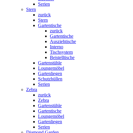
Serien
Stern
zurück
Stern
Gartentische
zurück
Gartentische
Ausziehtische
Interno
Tischsystem
Beistelltische
Gartenstühle
Loungemöbel
Gartenliegen
Schutzhüllen
Serien
Zebra
zurück
Zebra
Gartenstühle
Gartentische
Loungemöbel
Gartenliegen
Serien
Diamond Garden