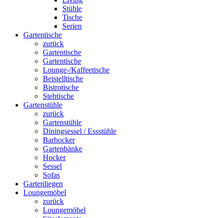
Stühle
Tische
Serien
Gartentische
zurück
Gartentische
Gartentische
Lounge-/Kaffeetische
Beistelltische
Bistrotische
Stehtische
Gartenstühle
zurück
Gartenstühle
Diningsessel / Essstühle
Barhocker
Gartenbänke
Hocker
Sessel
Sofas
Gartenliegen
Loungemöbel
zurück
Loungemöbel