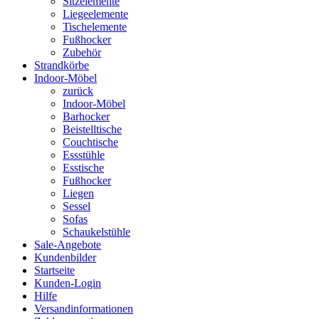
Sitzelemente
Liegeelemente
Tischelemente
Fußhocker
Zubehör
Strandkörbe
Indoor-Möbel
zurück
Indoor-Möbel
Barhocker
Beistelltische
Couchtische
Essstühle
Esstische
Fußhocker
Liegen
Sessel
Sofas
Schaukelstühle
Sale-Angebote
Kundenbilder
Startseite
Kunden-Login
Hilfe
Versandinformationen