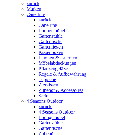
zurück
Marken
Cane-line
zurück
Cane-line
Loungemöbel
Gartenstühle
Gartentische
Gartenliegen
Kissenboxen
Lampen & Laternen
Möbelabdeckungen
Pflanzengefäße
Regale & Aufbewahrung
Teppiche
Zierkissen
Zubehör & Accessoires
Serien
4 Seasons Outdoor
zurück
4 Seasons Outdoor
Loungemöbel
Gartenstühle
Gartentische
Zubehör