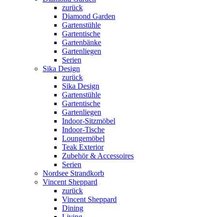
zurück
Diamond Garden
Gartenstühle
Gartentische
Gartenbänke
Gartenliegen
Serien
Sika Design
zurück
Sika Design
Gartenstühle
Gartentische
Gartenliegen
Indoor-Sitzmöbel
Indoor-Tische
Loungemöbel
Teak Exterior
Zubehör & Accessoires
Serien
Nordsee Strandkorb
Vincent Sheppard
zurück
Vincent Sheppard
Dining
Living