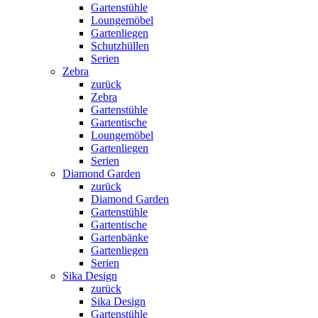
Gartenstühle
Loungemöbel
Gartenliegen
Schutzhüllen
Serien
Zebra
zurück
Zebra
Gartenstühle
Gartentische
Loungemöbel
Gartenliegen
Serien
Diamond Garden
zurück
Diamond Garden
Gartenstühle
Gartentische
Gartenbänke
Gartenliegen
Serien
Sika Design
zurück
Sika Design
Gartenstühle