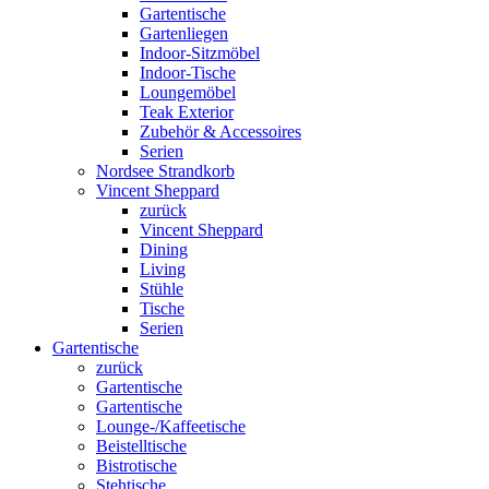
Gartentische
Gartenliegen
Indoor-Sitzmöbel
Indoor-Tische
Loungemöbel
Teak Exterior
Zubehör & Accessoires
Serien
Nordsee Strandkorb
Vincent Sheppard
zurück
Vincent Sheppard
Dining
Living
Stühle
Tische
Serien
Gartentische
zurück
Gartentische
Gartentische
Lounge-/Kaffeetische
Beistelltische
Bistrotische
Stehtische