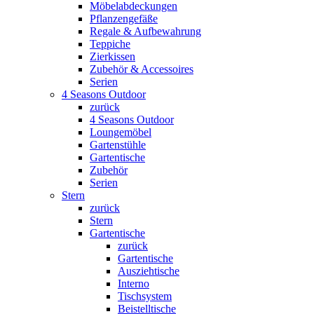
Möbelabdeckungen
Pflanzengefäße
Regale & Aufbewahrung
Teppiche
Zierkissen
Zubehör & Accessoires
Serien
4 Seasons Outdoor
zurück
4 Seasons Outdoor
Loungemöbel
Gartenstühle
Gartentische
Zubehör
Serien
Stern
zurück
Stern
Gartentische
zurück
Gartentische
Ausziehtische
Interno
Tischsystem
Beistelltische