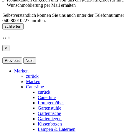
Wunschmöblierung per Mail erhalten
Selbstverständlich können Sie uns auch unter der Telefonnummer
040 80010227
anrufen.
schließen
‹
›
×
×
Previous
Next
Marken
zurück
Marken
Cane-line
zurück
Cane-line
Loungemöbel
Gartenstühle
Gartentische
Gartenliegen
Kissenboxen
Lampen & Laternen