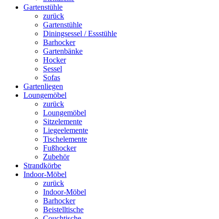
Gartenstühle
zurück
Gartenstühle
Diningsessel / Essstühle
Barhocker
Gartenbänke
Hocker
Sessel
Sofas
Gartenliegen
Loungemöbel
zurück
Loungemöbel
Sitzelemente
Liegeelemente
Tischelemente
Fußhocker
Zubehör
Strandkörbe
Indoor-Möbel
zurück
Indoor-Möbel
Barhocker
Beistelltische
Couchtische