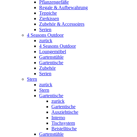
Pflanzengefäße
Regale & Aufbewahrung
Teppiche
Zierkissen
Zubehör & Accessoires
Serien
4 Seasons Outdoor
zurück
4 Seasons Outdoor
Loungemöbel
Gartenstühle
Gartentische
Zubehör
Serien
Stern
zurück
Stern
Gartentische
zurück
Gartentische
Ausziehtische
Interno
Tischsystem
Beistelltische
Gartenstühle