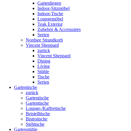
Gartenliegen
Indoor-Sitzmöbel
Indoor-Tische
Loungemöbel
Teak Exterior
Zubehör & Accessoires
Serien
Nordsee Strandkorb
Vincent Sheppard
zurück
Vincent Sheppard
Dining
Living
Stühle
Tische
Serien
Gartentische
zurück
Gartentische
Gartentische
Lounge-/Kaffeetische
Beistelltische
Bistrotische
Stehtische
Gartenstühle