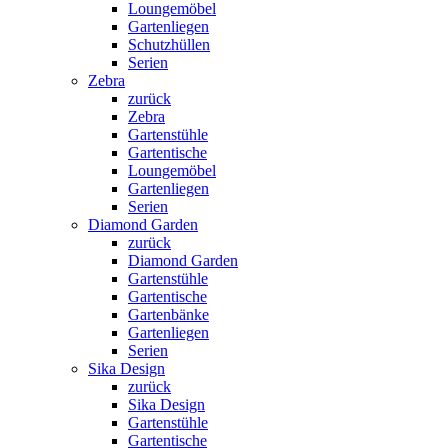
Loungemöbel
Gartenliegen
Schutzhüllen
Serien
Zebra
zurück
Zebra
Gartenstühle
Gartentische
Loungemöbel
Gartenliegen
Serien
Diamond Garden
zurück
Diamond Garden
Gartenstühle
Gartentische
Gartenbänke
Gartenliegen
Serien
Sika Design
zurück
Sika Design
Gartenstühle
Gartentische