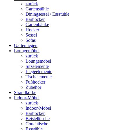
zurück
Gartenstühle
Diningsessel / Essstühle
Barhocker
Gartenbänke
Hocker
Sessel
Sofas
Gartenliegen
Loungemöbel
zurück
Loungemöbel
Sitzelemente
Liegeelemente
Tischelemente
Fußhocker
Zubehör
Strandkörbe
Indoor-Möbel
zurück
Indoor-Möbel
Barhocker
Beistelltische
Couchtische
Essstühle