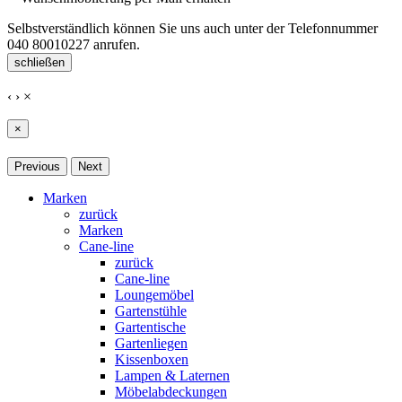
Selbstverständlich können Sie uns auch unter der Telefonnummer
040 80010227
anrufen.
schließen
‹
›
×
×
Previous
Next
Marken
zurück
Marken
Cane-line
zurück
Cane-line
Loungemöbel
Gartenstühle
Gartentische
Gartenliegen
Kissenboxen
Lampen & Laternen
Möbelabdeckungen