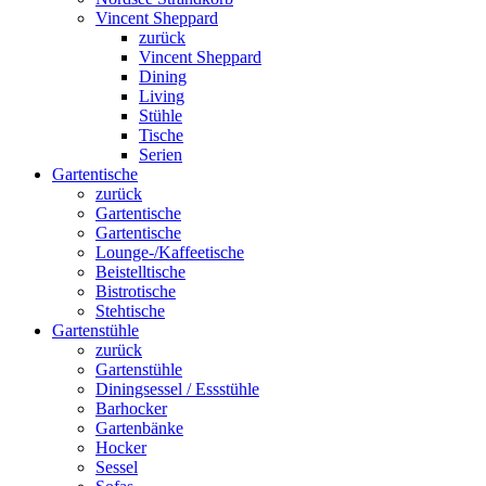
Vincent Sheppard
zurück
Vincent Sheppard
Dining
Living
Stühle
Tische
Serien
Gartentische
zurück
Gartentische
Gartentische
Lounge-/Kaffeetische
Beistelltische
Bistrotische
Stehtische
Gartenstühle
zurück
Gartenstühle
Diningsessel / Essstühle
Barhocker
Gartenbänke
Hocker
Sessel