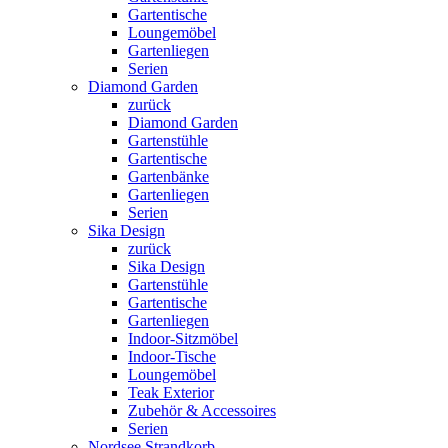
Gartentische
Loungemöbel
Gartenliegen
Serien
Diamond Garden
zurück
Diamond Garden
Gartenstühle
Gartentische
Gartenbänke
Gartenliegen
Serien
Sika Design
zurück
Sika Design
Gartenstühle
Gartentische
Gartenliegen
Indoor-Sitzmöbel
Indoor-Tische
Loungemöbel
Teak Exterior
Zubehör & Accessoires
Serien
Nordsee Strandkorb