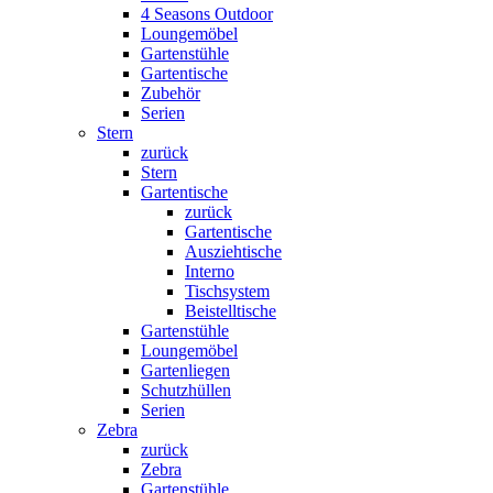
4 Seasons Outdoor
Loungemöbel
Gartenstühle
Gartentische
Zubehör
Serien
Stern
zurück
Stern
Gartentische
zurück
Gartentische
Ausziehtische
Interno
Tischsystem
Beistelltische
Gartenstühle
Loungemöbel
Gartenliegen
Schutzhüllen
Serien
Zebra
zurück
Zebra
Gartenstühle