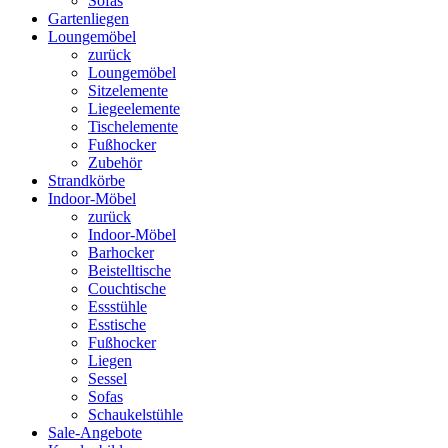
Sofas
Gartenliegen
Loungemöbel
zurück
Loungemöbel
Sitzelemente
Liegeelemente
Tischelemente
Fußhocker
Zubehör
Strandkörbe
Indoor-Möbel
zurück
Indoor-Möbel
Barhocker
Beistelltische
Couchtische
Essstühle
Esstische
Fußhocker
Liegen
Sessel
Sofas
Schaukelstühle
Sale-Angebote