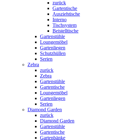
zurück
Gartentische
Ausziehtische
Interno
Tischsystem
Beistelltische
Gartenstühle
Loungemöbel
Gartenliegen
Schutzhüllen
Serien
Zebra
zurück
Zebra
Gartenstühle
Gartentische
Loungemöbel
Gartenliegen
Serien
Diamond Garden
zurück
Diamond Garden
Gartenstühle
Gartentische
Gartenbänke