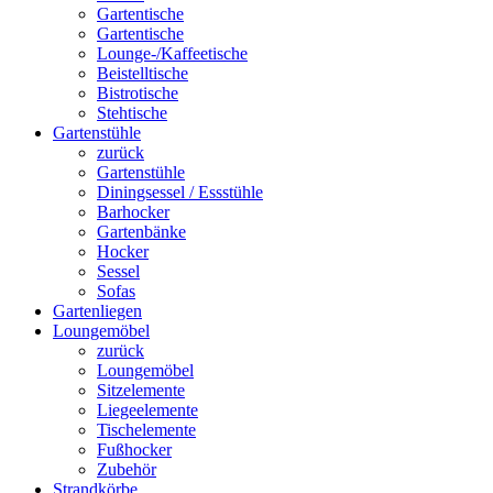
Gartentische
Gartentische
Lounge-/Kaffeetische
Beistelltische
Bistrotische
Stehtische
Gartenstühle
zurück
Gartenstühle
Diningsessel / Essstühle
Barhocker
Gartenbänke
Hocker
Sessel
Sofas
Gartenliegen
Loungemöbel
zurück
Loungemöbel
Sitzelemente
Liegeelemente
Tischelemente
Fußhocker
Zubehör
Strandkörbe