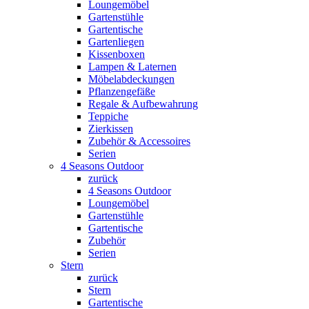
Loungemöbel
Gartenstühle
Gartentische
Gartenliegen
Kissenboxen
Lampen & Laternen
Möbelabdeckungen
Pflanzengefäße
Regale & Aufbewahrung
Teppiche
Zierkissen
Zubehör & Accessoires
Serien
4 Seasons Outdoor
zurück
4 Seasons Outdoor
Loungemöbel
Gartenstühle
Gartentische
Zubehör
Serien
Stern
zurück
Stern
Gartentische