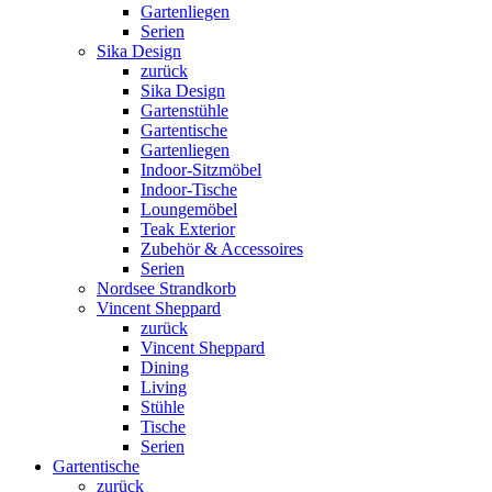
Gartenliegen
Serien
Sika Design
zurück
Sika Design
Gartenstühle
Gartentische
Gartenliegen
Indoor-Sitzmöbel
Indoor-Tische
Loungemöbel
Teak Exterior
Zubehör & Accessoires
Serien
Nordsee Strandkorb
Vincent Sheppard
zurück
Vincent Sheppard
Dining
Living
Stühle
Tische
Serien
Gartentische
zurück