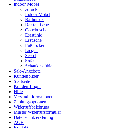
Indoor-Möbel
zurück
Indoor-Möbel
Barhocker
Beistelltische
Couchtische
Essstühle
Esstische
Fußhocker
Liegen
Sessel
Sofas
Schaukelstühle
Sale-Angebote
Kundenbilder
Startseite
Kunden-Login
Hilfe
Versandinformationen
Zahlungsoptionen
Widerrufsbelehrung
Muster-Widerrufsformular
Datenschutzerklärung
AGB
Kontakt