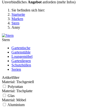
Unverbindliches
Angebot
anforden (
mehr Infos
)
Sie befinden sich hier:
Startseite
Marken
Stern
Anny
Stern
Gartentische
Gartenstühle
Loungemöbel
Gartenliegen
Schutzhüllen
Serien
Artikelfilter
Material: Tischgestell
Polyrattan
Material: Tischplatte
Glas
Material: Möbel
Aluminium