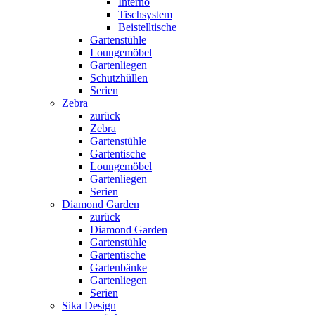
Interno
Tischsystem
Beistelltische
Gartenstühle
Loungemöbel
Gartenliegen
Schutzhüllen
Serien
Zebra
zurück
Zebra
Gartenstühle
Gartentische
Loungemöbel
Gartenliegen
Serien
Diamond Garden
zurück
Diamond Garden
Gartenstühle
Gartentische
Gartenbänke
Gartenliegen
Serien
Sika Design