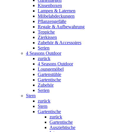
Gartenliegen
Kissenboxen
Lampen & Laternen
Möbelabdeckungen
Pflanzengefäße
Regale & Aufbewahrung
Teppiche
Zierkissen
Zubehör & Accessoires
Serien
4 Seasons Outdoor
zurück
4 Seasons Outdoor
Loungemöbel
Gartenstühle
Gartentische
Zubehör
Serien
Stern
zurück
Stern
Gartentische
zurück
Gartentische
Ausziehtische