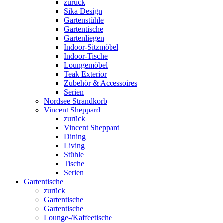
zurück
Sika Design
Gartenstühle
Gartentische
Gartenliegen
Indoor-Sitzmöbel
Indoor-Tische
Loungemöbel
Teak Exterior
Zubehör & Accessoires
Serien
Nordsee Strandkorb
Vincent Sheppard
zurück
Vincent Sheppard
Dining
Living
Stühle
Tische
Serien
Gartentische
zurück
Gartentische
Gartentische
Lounge-/Kaffeetische