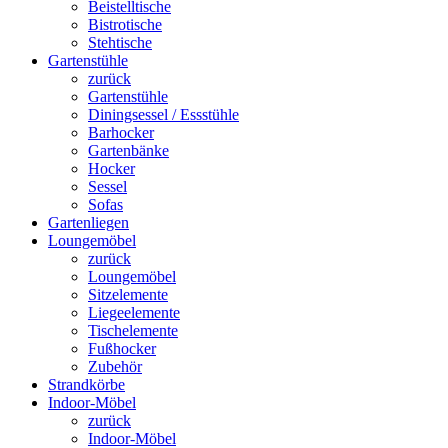
Beistelltische
Bistrotische
Stehtische
Gartenstühle
zurück
Gartenstühle
Diningsessel / Essstühle
Barhocker
Gartenbänke
Hocker
Sessel
Sofas
Gartenliegen
Loungemöbel
zurück
Loungemöbel
Sitzelemente
Liegeelemente
Tischelemente
Fußhocker
Zubehör
Strandkörbe
Indoor-Möbel
zurück
Indoor-Möbel