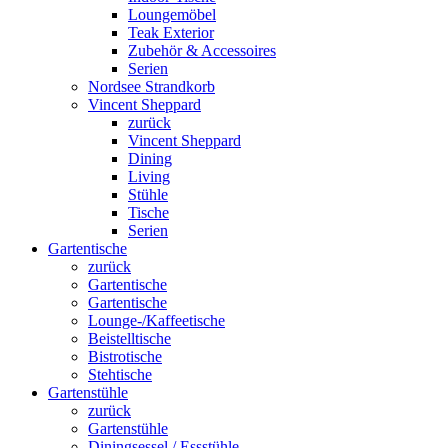
Loungemöbel
Teak Exterior
Zubehör & Accessoires
Serien
Nordsee Strandkorb
Vincent Sheppard
zurück
Vincent Sheppard
Dining
Living
Stühle
Tische
Serien
Gartentische
zurück
Gartentische
Gartentische
Lounge-/Kaffeetische
Beistelltische
Bistrotische
Stehtische
Gartenstühle
zurück
Gartenstühle
Diningsessel / Essstühle