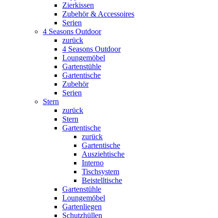
Zierkissen
Zubehör & Accessoires
Serien
4 Seasons Outdoor
zurück
4 Seasons Outdoor
Loungemöbel
Gartenstühle
Gartentische
Zubehör
Serien
Stern
zurück
Stern
Gartentische
zurück
Gartentische
Ausziehtische
Interno
Tischsystem
Beistelltische
Gartenstühle
Loungemöbel
Gartenliegen
Schutzhüllen