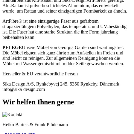
Handarbeit aus Alu-Rattan und Sika-Design ArtFibre® gefertigt.
Alu-Rattan ist pulverbeschichtetes Aluminium, das entwickelt
wurde, um Rattan und seiner einzigartigen Formbarkeit zu ähneln.
ArtFibre® ist eine einzigartige Faser aus gefärbtem,
strapazierfähigem Polyethylen, das temperatur- und UV-beständig
ist. Die Faser hat eine starke Struktur, die ihre Form jahrelang
beibehalten kann.
PFLEGE
Unsere Möbel von Georgia Garden sind wartungsfrei.
Die Möbel eignen sich ganzjährig zum Aufstellen im Freien und
sind leicht zu reinigen. Zur allgemeinen Reinigung können die
Möbel mit Wasser gemischt mit milder Seife gewaschen werden.
Hersteller & EU verantwortliche Person
Sika Design A/S, Rynkebyvej 245, 5350 Rynkeby, Dänemark,
info@sika-design.com
Wir helfen Ihnen gerne
Heiko Bartels & Frank Plüdemann