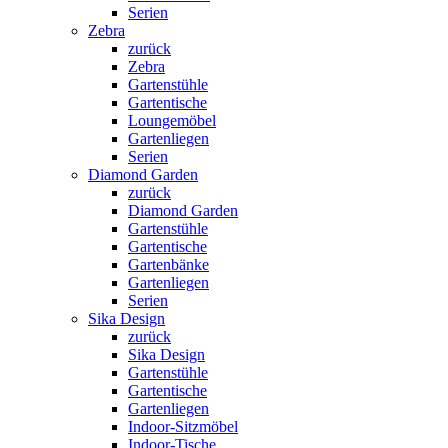
Serien
Zebra
zurück
Zebra
Gartenstühle
Gartentische
Loungemöbel
Gartenliegen
Serien
Diamond Garden
zurück
Diamond Garden
Gartenstühle
Gartentische
Gartenbänke
Gartenliegen
Serien
Sika Design
zurück
Sika Design
Gartenstühle
Gartentische
Gartenliegen
Indoor-Sitzmöbel
Indoor-Tische