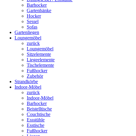
Barhocker
Gartenbänke
Hocker
Sessel
Sofas
Gartenliegen
Loungemöbel
zurück
Loungemöbel
Sitzelemente
Liegeelemente
Tischelemente
Fußhocker
Zubehör
Strandkörbe
Indoor-Möbel
zurück
Indoor-Möbel
Barhocker
Beistelltische
Couchtische
Essstühle
Esstische
Fußhocker