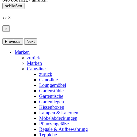
schließen
‹
›
×
×
Previous
Next
Marken
zurück
Marken
Cane-line
zurück
Cane-line
Loungemöbel
Gartenstühle
Gartentische
Gartenliegen
Kissenboxen
Lampen & Laternen
Möbelabdeckungen
Pflanzengefäße
Regale & Aufbewahrung
Teppiche