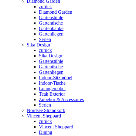
Diamond Garden
zurück
Diamond Garden
Gartenstühle
Gartentische
Gartenbänke
Gartenliegen
Serien
Sika Design
zurück
Sika Design
Gartenstühle
Gartentische
Gartenliegen
Indoor-Sitzmöbel
Indoor-Tische
Loungemöbel
Teak Exterior
Zubehör & Accessoires
Serien
Nordsee Strandkorb
Vincent Sheppard
zurück
Vincent Sheppard
Dining