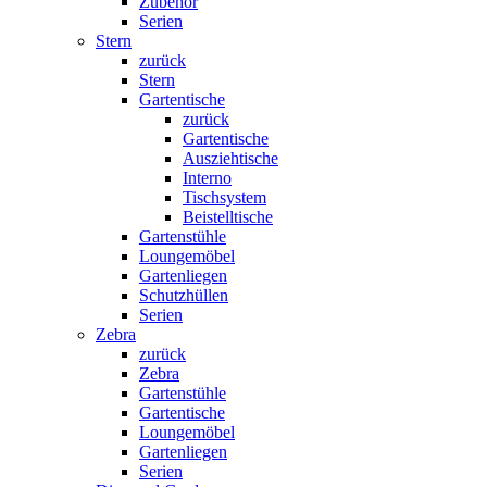
Zubehör
Serien
Stern
zurück
Stern
Gartentische
zurück
Gartentische
Ausziehtische
Interno
Tischsystem
Beistelltische
Gartenstühle
Loungemöbel
Gartenliegen
Schutzhüllen
Serien
Zebra
zurück
Zebra
Gartenstühle
Gartentische
Loungemöbel
Gartenliegen
Serien