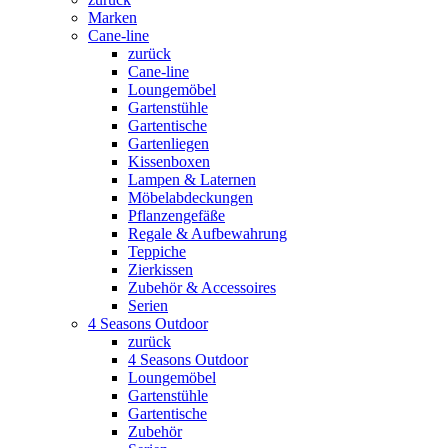
Marken
Cane-line
zurück
Cane-line
Loungemöbel
Gartenstühle
Gartentische
Gartenliegen
Kissenboxen
Lampen & Laternen
Möbelabdeckungen
Pflanzengefäße
Regale & Aufbewahrung
Teppiche
Zierkissen
Zubehör & Accessoires
Serien
4 Seasons Outdoor
zurück
4 Seasons Outdoor
Loungemöbel
Gartenstühle
Gartentische
Zubehör