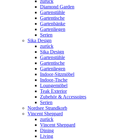
zurück
Diamond Garden
Gartenstühle
Gartentische
Gartenbänke
Gartenliegen
Serien
Sika Design
zurück
Sika Design
Gartenstühle
Gartentische
Gartenliegen
Indoor-Sitzmöbel
Indoor-Tische
Loungemöbel
Teak Exterior
Zubehör & Accessoires
Serien
Nordsee Strandkorb
Vincent Sheppard
zurück
Vincent Sheppard
Dining
Living