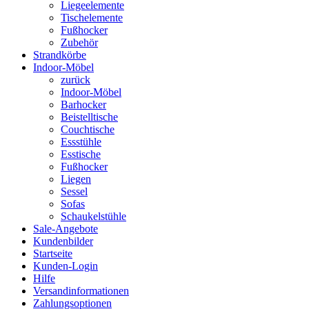
Liegeelemente
Tischelemente
Fußhocker
Zubehör
Strandkörbe
Indoor-Möbel
zurück
Indoor-Möbel
Barhocker
Beistelltische
Couchtische
Essstühle
Esstische
Fußhocker
Liegen
Sessel
Sofas
Schaukelstühle
Sale-Angebote
Kundenbilder
Startseite
Kunden-Login
Hilfe
Versandinformationen
Zahlungsoptionen