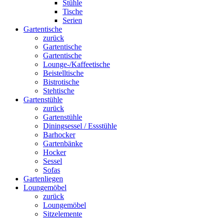
Stühle
Tische
Serien
Gartentische
zurück
Gartentische
Gartentische
Lounge-/Kaffeetische
Beistelltische
Bistrotische
Stehtische
Gartenstühle
zurück
Gartenstühle
Diningsessel / Essstühle
Barhocker
Gartenbänke
Hocker
Sessel
Sofas
Gartenliegen
Loungemöbel
zurück
Loungemöbel
Sitzelemente