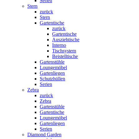
Serien
Stern
zurück
Stern
Gartentische
zurück
Gartentische
Ausziehtische
Interno
Tischsystem
Beistelltische
Gartenstühle
Loungemöbel
Gartenliegen
Schutzhüllen
Serien
Zebra
zurück
Zebra
Gartenstühle
Gartentische
Loungemöbel
Gartenliegen
Serien
Diamond Garden