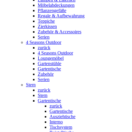
Möbelabdeckungen
Pflanzengefäße
Regale & Aufbewahrung
Teppiche
Zierkissen
Zubehör & Accessoires
Serien
4 Seasons Outdoor
zurück
4 Seasons Outdoor
Loungemöbel
Gartenstühle
Gartentische
Zubehör
Serien
Stern
zurück
Stern
Gartentische
zurück
Gartentische
Ausziehtische
Interno
Tischsystem