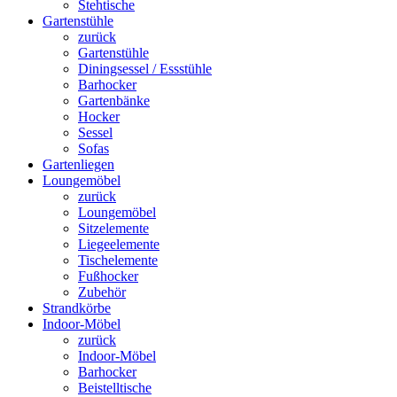
Stehtische
Gartenstühle
zurück
Gartenstühle
Diningsessel / Essstühle
Barhocker
Gartenbänke
Hocker
Sessel
Sofas
Gartenliegen
Loungemöbel
zurück
Loungemöbel
Sitzelemente
Liegeelemente
Tischelemente
Fußhocker
Zubehör
Strandkörbe
Indoor-Möbel
zurück
Indoor-Möbel
Barhocker
Beistelltische