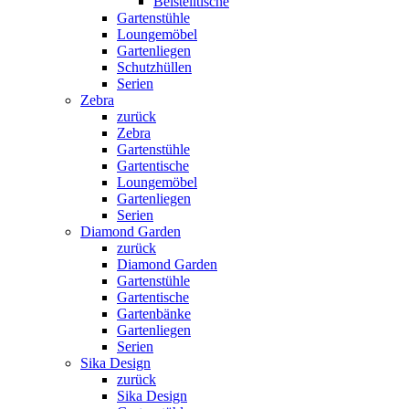
Beistelltische
Gartenstühle
Loungemöbel
Gartenliegen
Schutzhüllen
Serien
Zebra
zurück
Zebra
Gartenstühle
Gartentische
Loungemöbel
Gartenliegen
Serien
Diamond Garden
zurück
Diamond Garden
Gartenstühle
Gartentische
Gartenbänke
Gartenliegen
Serien
Sika Design
zurück
Sika Design