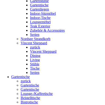
Gartenstühle
Gartentische
Gartenliegen
Indoor-Sitzmöbel
Indoor-Tische
Loungemöbel
Teak Exterior
Zubehör & Accessoires
Serien
Nordsee Strandkorb
Vincent Sheppard
zurück
Vincent Sheppard
Dining
Living
Stühle
Tische
Serien
Gartentische
zurück
Gartentische
Gartentische
Lounge-/Kaffeetische
Beistelltische
Bistrotische