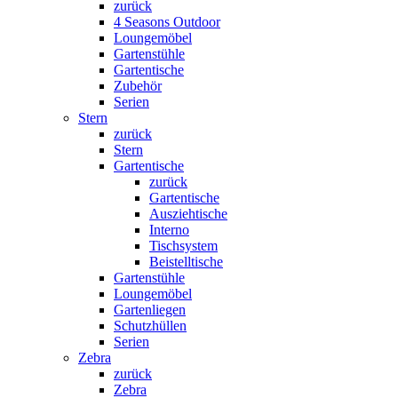
zurück
4 Seasons Outdoor
Loungemöbel
Gartenstühle
Gartentische
Zubehör
Serien
Stern
zurück
Stern
Gartentische
zurück
Gartentische
Ausziehtische
Interno
Tischsystem
Beistelltische
Gartenstühle
Loungemöbel
Gartenliegen
Schutzhüllen
Serien
Zebra
zurück
Zebra