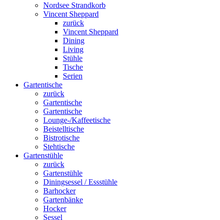
Nordsee Strandkorb
Vincent Sheppard
zurück
Vincent Sheppard
Dining
Living
Stühle
Tische
Serien
Gartentische
zurück
Gartentische
Gartentische
Lounge-/Kaffeetische
Beistelltische
Bistrotische
Stehtische
Gartenstühle
zurück
Gartenstühle
Diningsessel / Essstühle
Barhocker
Gartenbänke
Hocker
Sessel