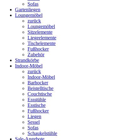
Sofas
Gartenliegen
Loungemöbel
zurück
Loungemöbel
Sitzelemente
Liegeelemente
Tischelemente
Fußhocker
Zubehör
Strandkörbe
Indoor-Möbel
zurück
Indoor-Möbel
Barhocker
Beistelltische
Couchtische
Essstühle
Esstische
Fußhocker
Liegen
Sessel
Sofas
Schaukelstühle
Sale-Angebote