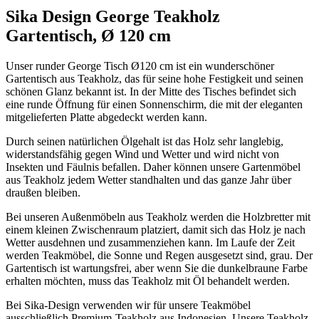
Sika Design George Teakholz
Gartentisch, Ø 120 cm
Unser runder George Tisch Ø120 cm ist ein wunderschöner
Gartentisch aus Teakholz, das für seine hohe Festigkeit und seinen
schönen Glanz bekannt ist. In der Mitte des Tisches befindet sich
eine runde Öffnung für einen Sonnenschirm, die mit der eleganten
mitgelieferten Platte abgedeckt werden kann.
Durch seinen natürlichen Ölgehalt ist das Holz sehr langlebig,
widerstandsfähig gegen Wind und Wetter und wird nicht von
Insekten und Fäulnis befallen. Daher können unsere Gartenmöbel
aus Teakholz jedem Wetter standhalten und das ganze Jahr über
draußen bleiben.
Bei unseren Außenmöbeln aus Teakholz werden die Holzbretter mit
einem kleinen Zwischenraum platziert, damit sich das Holz je nach
Wetter ausdehnen und zusammenziehen kann. Im Laufe der Zeit
werden Teakmöbel, die Sonne und Regen ausgesetzt sind, grau. Der
Gartentisch ist wartungsfrei, aber wenn Sie die dunkelbraune Farbe
erhalten möchten, muss das Teakholz mit Öl behandelt werden.
Bei Sika-Design verwenden wir für unsere Teakmöbel
ausschließlich Premium-Teakholz aus Indonesien. Unsere Teakholz-