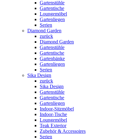
Gartenstühle
Gartentische
Loungemöbel
Gartenliegen
Serien
Diamond Garden
zurück
Diamond Garden
Gartenstühle
Gartentische
Gartenbänke
Gartenliegen
Serien
Sika Design
zurück
Sika Design
Gartenstühle
Gartentische
Gartenliegen
Indoor-Sitzmöbel
Indoor-Tische
Loungemöbel
Teak Exterior
Zubehör & Accessoires
Serien